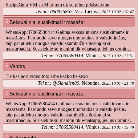
Susipažintu VM su M ar mm tik su pilnu prisistatymu
Tel nr.: 060056867
, Visa Lietuva,
2025.10.02 / 20:47
Seksualiniai susitikimai ir masažai
WhatsApp:37065580414 Galima seksualiniams susitikimams ir
masažams. Parduodu savo nuogas nuotraukas ir vaizdo įrašus,
taip pat atlieku nuogus vaizdo skambučius tiesiogiai su
masturbacija. Susisiekite su manimi tik whatsapp, jei jus domina.
Tel nr.: 37065580414
, Vilnius,
2025.10.02 / 17:51
Vardas
Tie kas nori video foto arba kazko be sexo
Tel nr.: @Siandien00
, Nebutina,
2025.10.01 / 21:48
Seksualiniai susitikimai ir masažai
WhatsApp:37065580414 Galima seksualiniams susitikimams ir
masažams. Parduodu savo nuogas nuotraukas ir vaizdo įrašus,
taip pat atlieku nuogus vaizdo skambučius tiesiogiai su
masturbacija. Susisiekite su manimi tik whatsapp, jei jus domina.
Tel nr.: 37065580414
, Vilnius,
2025.10.01 / 19:49
Saldi porelė