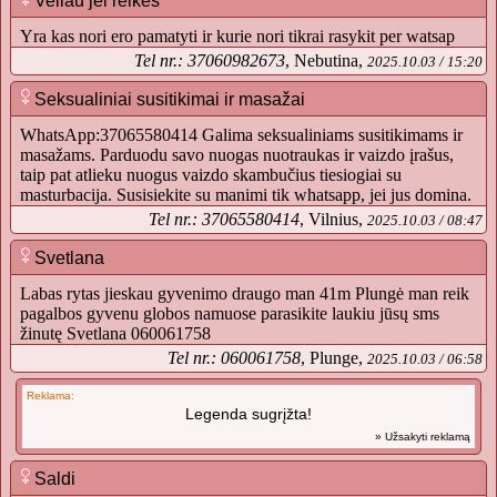
Veliau jei reikes
Yra kas nori ero pamatyti ir kurie nori tikrai rasykit per watsap
Tel nr.: 37060982673
, Nebutina,
2025.10.03 / 15:20
Seksualiniai susitikimai ir masažai
WhatsApp:37065580414 Galima seksualiniams susitikimams ir
masažams. Parduodu savo nuogas nuotraukas ir vaizdo įrašus,
taip pat atlieku nuogus vaizdo skambučius tiesiogiai su
masturbacija. Susisiekite su manimi tik whatsapp, jei jus domina.
Tel nr.: 37065580414
, Vilnius,
2025.10.03 / 08:47
Svetlana
Labas rytas jieskau gyvenimo draugo man 41m Plungė man reik
pagalbos gyvenu globos namuose parasikite laukiu jūsų sms
žinutę Svetlana 060061758
Tel nr.: 060061758
, Plunge,
2025.10.03 / 06:58
Reklama:
Legenda sugrįžta!
» Užsakyti reklamą
Saldi