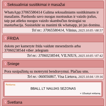
Seksualiniai susitikimai ir masažai
WhatsApp:37065580414 Galima seksualiniams susitikimams ir
masažams. Parduodu savo nuogas nuotraukas ir vaizdo įrašus,
taip pat atlieku nuogus vaizdo skambučius tiesiogiai su
masturbacija. Susisiekite su manimi tik whatsapp, jei jus domina.
Tel nr.: 37065580414
, Vilnius,
2025.10.05 / 08:57
FRIDA
dukstu per kameryte frida vaidute mesendzeris arba
37060238544 viber ,telegram
Tel nr.: 37060238544
, VILNIUS,
2025.10.05 / 07:42
Sniege
Pora susipažintų su moterymi bendravymui. Plačiau sms.
Tel nr.: 060056867
, Visa Lietuva,
2025.10.04 / 19:16
Reklama:
BBALL.LT NAUJAS SEZONAS
» Užsakyti reklamą
Svetlana