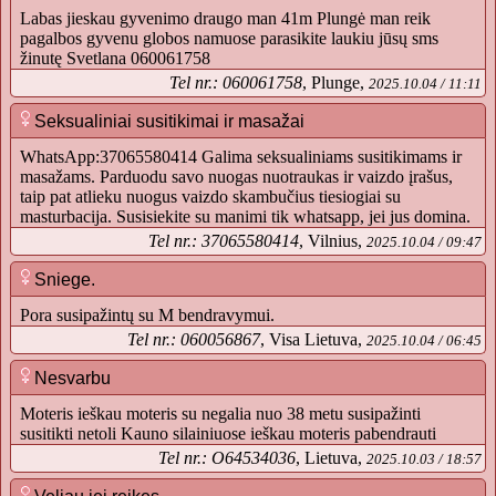
Labas jieskau gyvenimo draugo man 41m Plungė man reik
pagalbos gyvenu globos namuose parasikite laukiu jūsų sms
žinutę Svetlana 060061758
Tel nr.: 060061758
, Plunge,
2025.10.04 / 11:11
Seksualiniai susitikimai ir masažai
WhatsApp:37065580414 Galima seksualiniams susitikimams ir
masažams. Parduodu savo nuogas nuotraukas ir vaizdo įrašus,
taip pat atlieku nuogus vaizdo skambučius tiesiogiai su
masturbacija. Susisiekite su manimi tik whatsapp, jei jus domina.
Tel nr.: 37065580414
, Vilnius,
2025.10.04 / 09:47
Sniege.
Pora susipažintų su M bendravymui.
Tel nr.: 060056867
, Visa Lietuva,
2025.10.04 / 06:45
Nesvarbu
Moteris ieškau moteris su negalia nuo 38 metu susipažinti
susitikti netoli Kauno silainiuose ieškau moteris pabendrauti
Tel nr.: O64534036
, Lietuva,
2025.10.03 / 18:57