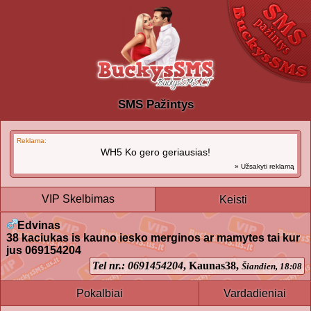
SMS Pažintys
Reklama:
WH5 Ko gero geriausias!
» Užsakyti reklamą
VIP Skelbimas
Keisti
Edvinas
38 kaciukas is kauno iesko merginos ar mamytes tai kur
jus 069154204
Tel nr.: 0691454204
, Kaunas38,
Šiandien, 18:08
Pokalbiai
Vardadieniai