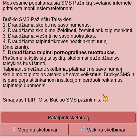
Mes esame populiariausia SMS Pažinčių svetainė internete
pritaikyta mobiliesiem telefonam!
Bučkio SMS Pažinčių Taisyklės:
1. Draudžiama skelbti ne savo numerius.
2. Draudžiama skelbime įžeidinėti, žeminti ar kitaip menkinti.
3. Draudžiama viešinti ne savo nuotraukas.
4. Draudžiama talpinti tikrovės neatitinkanti tūrinį
(šmeižianti).
5.
Draudžiama talpinti pornografines nuotraukas
.
Prašome laikytis šių taisyklių, skelbimai pažeidžiantys
taisykles bus ištrinti.
Talpinant šmeižianti skelbimą, platinant ne savo numerį,
skelbimo talpintojas atsako už savo veiksmus. BuckysSMS.lt
įsipareigoja atitinkamom institucijom perduoti reikiamus
talpintojo duomenis.
Smagaus FLIRTO su Bučkio SMS pažintimis.
Patalpinti skelbimą
Merginu skelbimai
Vaikinu skelbimai