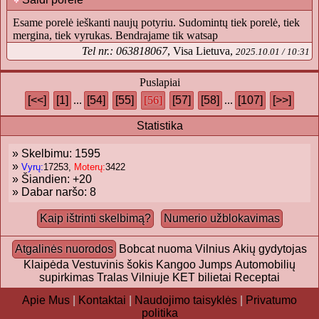
Esame porelė ieškanti naujų potyriu. Sudomintų tiek porelė, tiek
mergina, tiek vyrukas. Bendrajame tik watsap
Tel nr.: 063818067
, Visa Lietuva,
2025.10.01 / 10:31
Puslapiai
[<<]
[1]
...
[54]
[55]
[56]
[57]
[58]
...
[107]
[>>]
Statistika
» Skelbimu: 1595
»
Vyrų:
17253,
Moterų:
3422
» Šiandien: +20
» Dabar naršo:
8
Kaip ištrinti skelbimą?
Numerio užblokavimas
Atgalinės nuorodos
Bobcat nuoma Vilnius
Akių gydytojas
Klaipėda
Vestuvinis šokis
Kangoo Jumps
Automobilių
supirkimas
Tralas Vilniuje
KET bilietai
Receptai
Apie Mus
|
Kontaktai
|
Naudojimo taisyklės
|
Privatumo
politika