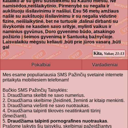
kataliko ar su geru susisiekimu su Kauno miestu. Ne
namisėdos,neišlaikytinio, Pirmenybė su negalia ir
aukštuoju išsilavinimu ir našliui. Esu 56 metų amźiaus
našlė su aukštuoju išsilavinimu ir su negalia vidutine
fizine, neišlaikytinė, bet ne turtuolė ,dalinai dirbanti su
išvykomis ne kasdien savo srityje, mylinti vaikus ir
naminius gyvùnus, Doro gyvenimo būdo, atsakingo
požiūrio į šeimos gyvenimą ir Santuoką baźnyčioje.
Laisvalaikiu mėgstu keliauti ,bùti prie jùros vasarą ,būti
gal
Kita,
Vakar, 21:13
Pokalbiai
Vardadieniai
Mes esame populiariausia SMS Pažinčių svetainė internete
pritaikyta mobiliesiem telefonam!
Bučkio SMS Pažinčių Taisyklės:
1. Draudžiama skelbti ne savo numerius.
2. Draudžiama skelbime įžeidinėti, žeminti ar kitaip menkinti.
3. Draudžiama viešinti ne savo nuotraukas.
4. Draudžiama talpinti tikrovės neatitinkanti tūrinį
(šmeižianti).
5.
Draudžiama talpinti pornografines nuotraukas
.
Prašome laikytis šių taisyklių, skelbimai pažeidžiantys