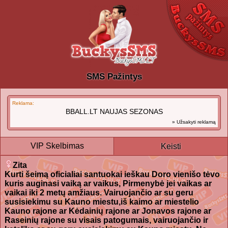
SMS Pažintys
Reklama:
BBALL.LT NAUJAS SEZONAS
» Užsakyti reklamą
VIP Skelbimas
Keisti
Zita
Kurti šeimą oficialiai santuokai ieškau Doro vienišo tėvo
kuris auginasi vaiką ar vaikus, Pirmenybė jei vaikas ar
vaikai iki 2 metų amžiaus. Vairuojančio ar su geru
susisiekimu su Kauno miestu,iš kaimo ar miestelio
Kauno rajone ar Kėdainių rajone ar Jonavos rajone ar
Raseinių rajone su visais patogumais, vairuojančio ir