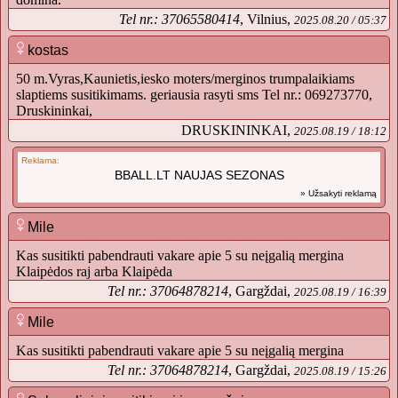
Tel nr.: 37065580414
, Vilnius,
2025.08.20 / 05:37
kostas
50 m.Vyras,Kaunietis,iesko moters/merginos trumpalaikiams
slaptiems susitikimams. geriausia rasyti sms Tel nr.: 069273770,
Druskininkai,
DRUSKININKAI,
2025.08.19 / 18:12
Reklama:
BBALL.LT NAUJAS SEZONAS
» Užsakyti reklamą
Mile
Kas susitikti pabendrauti vakare apie 5 su neįgalią mergina
Klaipėdos raj arba Klaipėda
Tel nr.: 37064878214
, Gargždai,
2025.08.19 / 16:39
Mile
Kas susitikti pabendrauti vakare apie 5 su neįgalią mergina
Tel nr.: 37064878214
, Gargždai,
2025.08.19 / 15:26