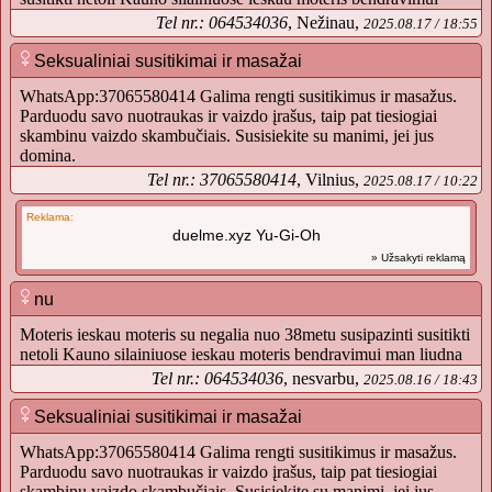
Tel nr.: 064534036
, Nežinau,
2025.08.17 / 18:55
Seksualiniai susitikimai ir masažai
WhatsApp:37065580414 Galima rengti susitikimus ir masažus.
Parduodu savo nuotraukas ir vaizdo įrašus, taip pat tiesiogiai
skambinu vaizdo skambučiais. Susisiekite su manimi, jei jus
domina.
Tel nr.: 37065580414
, Vilnius,
2025.08.17 / 10:22
Reklama:
duelme.xyz Yu-Gi-Oh
» Užsakyti reklamą
nu
Moteris ieskau moteris su negalia nuo 38metu susipazinti susitikti
netoli Kauno silainiuose ieskau moteris bendravimui man liudna
Tel nr.: 064534036
, nesvarbu,
2025.08.16 / 18:43
Seksualiniai susitikimai ir masažai
WhatsApp:37065580414 Galima rengti susitikimus ir masažus.
Parduodu savo nuotraukas ir vaizdo įrašus, taip pat tiesiogiai
skambinu vaizdo skambučiais. Susisiekite su manimi, jei jus