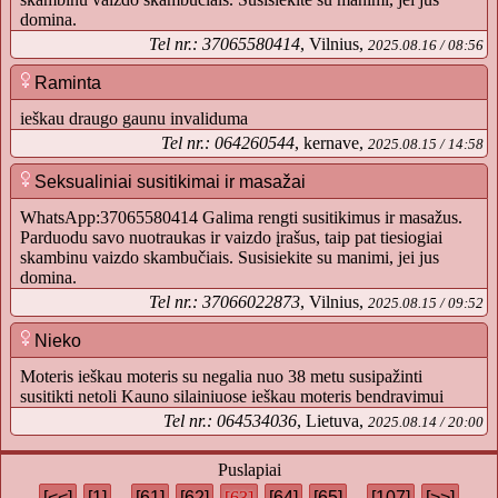
domina.
Tel nr.: 37065580414
, Vilnius,
2025.08.16 / 08:56
Raminta
ieškau draugo gaunu invaliduma
Tel nr.: 064260544
, kernave,
2025.08.15 / 14:58
Seksualiniai susitikimai ir masažai
WhatsApp:37065580414 Galima rengti susitikimus ir masažus.
Parduodu savo nuotraukas ir vaizdo įrašus, taip pat tiesiogiai
skambinu vaizdo skambučiais. Susisiekite su manimi, jei jus
domina.
Tel nr.: 37066022873
, Vilnius,
2025.08.15 / 09:52
Nieko
Moteris ieškau moteris su negalia nuo 38 metu susipažinti
susitikti netoli Kauno silainiuose ieškau moteris bendravimui
Tel nr.: 064534036
, Lietuva,
2025.08.14 / 20:00
Puslapiai
[<<]
[1]
...
[61]
[62]
[63]
[64]
[65]
...
[107]
[>>]