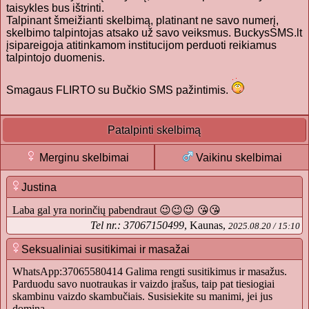
taisykles bus ištrinti.
Talpinant šmeižianti skelbimą, platinant ne savo numerį,
skelbimo talpintojas atsako už savo veiksmus. BuckysSMS.lt
įsipareigoja atitinkamom institucijom perduoti reikiamus
talpintojo duomenis.
Smagaus FLIRTO su Bučkio SMS pažintimis.
Patalpinti skelbimą
Merginu skelbimai
Vaikinu skelbimai
Justina
Laba gal yra norinčių pabendraut 😉😉😉 😘😘
Tel nr.: 37067150499
, Kaunas,
2025.08.20 / 15:10
Seksualiniai susitikimai ir masažai
WhatsApp:37065580414 Galima rengti susitikimus ir masažus.
Parduodu savo nuotraukas ir vaizdo įrašus, taip pat tiesiogiai
skambinu vaizdo skambučiais. Susisiekite su manimi, jei jus
domina.