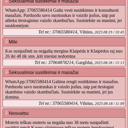
Seksualiniai susitikimai ir masažai
WhatsApp: 37065580414 Galiu vesti susitikimus ir konsultuoti
masažais. Parduodu savo nuotraukas ir vaizdo įrašus, taip pat
atlieku tiesioginius vaizdo skambučius. Susisiekite su manimi, jei
susidomėjote.
Tel nr.: 37065580414
, Vilnius,
2025.08.19 / 10:45
Mile
Kas susipažinti su neįgalią mergina Klaipėda ir Klaipėdos raj nuo
26 iki 48 tik sms ,kiti miestai nedomina
Tel nr.: 37064878214
, Gargždai,
2025.08.18 / 15:13
Seksualiniai susitikimai ir masažai
WhatsApp:37065580414 Galima rengti susitikimus ir masažus.
Parduodu savo nuotraukas ir vaizdo įrašus, taip pat tiesiogiai
skambinu vaizdo skambučiais. Susisiekite su manimi, jei jus
domina.
Tel nr.: 37065580414
, Vilnius,
2025.08.18 / 11:09
Nesvarbu
Moteris ieškau moteris su negalia nuo 38 metu susipažinti
susitikti netoli Kauno silainiuose ieškau moteris bendravimui