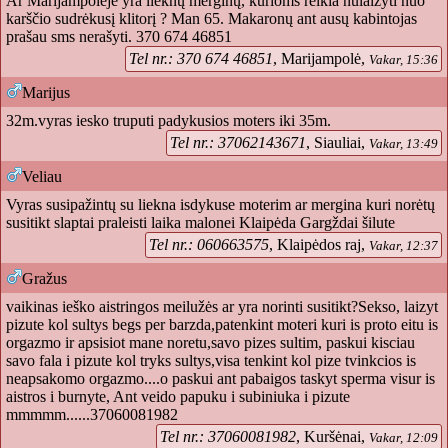
Ar Marijampolėje yra lieknų merginų, kurioms reikia nulaižyti nuo
karščio sudrėkusį klitorį ? Man 65. Makaronų ant ausų kabintojas
prašau sms nerašyti. 370 674 46851
Tel nr.: 370 674 46851
, Marijampolė,
Vakar, 15:36
Marijus
32m.vyras iesko truputi padykusios moters iki 35m.
Tel nr.: 37062143671
, Siauliai,
Vakar, 13:49
Veliau
Vyras susipažintų su liekna isdykuse moterim ar mergina kuri norėtų
susitikt slaptai praleisti laika malonei Klaipėda Gargždai šilute
Tel nr.: 060663575
, Klaipėdos raj,
Vakar, 12:37
Gražus
vaikinas ieško aistringos meilužės ar yra norinti susitikt?Sekso, laizyt
pizute kol sultys begs per barzda,patenkint moteri kuri is proto eitu is
orgazmo ir apsisiot mane noretu,savo pizes sultim, paskui kisciau
savo fala i pizute kol tryks sultys,visa tenkint kol pize tvinkcios is
neapsakomo orgazmo....o paskui ant pabaigos taskyt sperma visur is
aistros i burnyte, Ant veido papuku i subiniuka i pizute
mmmmm......37060081982
Tel nr.: 37060081982
, Kuršėnai,
Vakar, 12:09