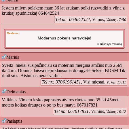
Jestem milym polakem mam 36 lat szukam polki ruzwudki z vilna z
krutkaj spudniczkaj 064642524
Tel nr.: 064642524
, Vilnus,
Vakar, 17:56
Reklama:
Modernus pokeris narsykleje!
» Užsakyti reklamą
Marius
Sveiki ,mielai susipažinčiau su moterimi mergina amžius nuo 25M
iki 45m. Domina laisva nepriklausoma draugystė Seksui BDSM Tik
rimti sms .Atstumas nėra svarbus
Tel nr.: 37061961451
, Visi miestai,
Vakar, 17:11
Deimantas
Vaikinas 39metu iesko paprastos atviros rimtos nuo 35 iki 45metu
moters kolkas drauges o po to bus matyt. 067017831
Tel nr.: 067017831
, Vilnius,
Vakar, 16:12
Paslaptis