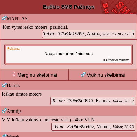
Bučkio SMS Pažintys
MANTAS
40m vyras iesko moters, pazinciai.
Tel nr.: 37063819805
, Alytus,
2025.05.28 / 17:39
Reklama:
Naujai sukurtas žaidimas
» Užsakyti reklamą
Merginu skelbimai
Vaikinu skelbimai
Darius
Ieškau rimtos moters
Tel nr.: 37066509913
, Kaunas,
Vakar, 20:37
Arturija
V V Ieškau valdovo ..miegstu viską ..48m VLN.
Tel nr.: 37066896462
, Vilnius,
Vakar, 20:23
Marek