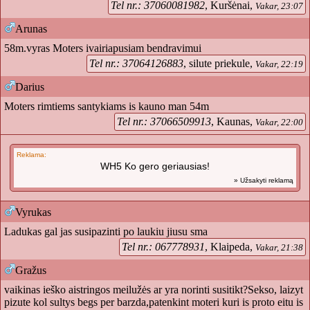
Tel nr.: 37060081982
, Kuršėnai,
Vakar, 23:07
Arunas
58m.vyras Moters ivairiapusiam bendravimui
Tel nr.: 37064126883
, silute priekule,
Vakar, 22:19
Darius
Moters rimtiems santykiams is kauno man 54m
Tel nr.: 37066509913
, Kaunas,
Vakar, 22:00
Reklama:
WH5 Ko gero geriausias!
» Užsakyti reklamą
Vyrukas
Ladukas gal jas susipazinti po laukiu jiusu sma
Tel nr.: 067778931
, Klaipeda,
Vakar, 21:38
Gražus
vaikinas ieško aistringos meilužės ar yra norinti susitikt?Sekso, laizyt
pizute kol sultys begs per barzda,patenkint moteri kuri is proto eitu is