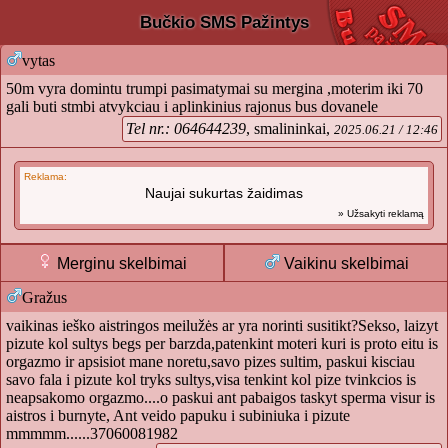
Bučkio SMS Pažintys
vytas
50m vyra domintu trumpi pasimatymai su mergina ,moterim iki 70
gali buti stmbi atvykciau i aplinkinius rajonus bus dovanele
Tel nr.: 064644239
, smalininkai,
2025.06.21 / 12:46
Reklama:
Naujai sukurtas žaidimas
» Užsakyti reklamą
Merginu skelbimai
Vaikinu skelbimai
Gražus
vaikinas ieško aistringos meilužės ar yra norinti susitikt?Sekso, laizyt
pizute kol sultys begs per barzda,patenkint moteri kuri is proto eitu is
orgazmo ir apsisiot mane noretu,savo pizes sultim, paskui kisciau
savo fala i pizute kol tryks sultys,visa tenkint kol pize tvinkcios is
neapsakomo orgazmo....o paskui ant pabaigos taskyt sperma visur is
aistros i burnyte, Ant veido papuku i subiniuka i pizute
mmmmm......37060081982