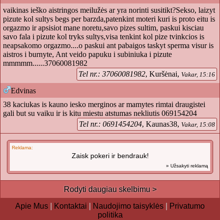
vaikinas ieško aistringos meilužės ar yra norinti susitikt?Sekso, laizyt
pizute kol sultys begs per barzda,patenkint moteri kuri is proto eitu is
orgazmo ir apsisiot mane noretu,savo pizes sultim, paskui kisciau
savo fala i pizute kol tryks sultys,visa tenkint kol pize tvinkcios is
neapsakomo orgazmo....o paskui ant pabaigos taskyt sperma visur is
aistros i burnyte, Ant veido papuku i subiniuka i pizute
mmmmm......37060081982
Tel nr.: 37060081982
, Kuršėnai,
Vakar, 15:16
Edvinas
38 kaciukas is kauno iesko merginos ar mamytes rimtai draugistei
gali but su vaiku ir is kitu miestu atstumas nekliutis 069154204
Tel nr.: 0691454204
, Kaunas38,
Vakar, 15:08
Reklama:
Zaisk pokeri ir bendrauk!
» Užsakyti reklamą
Rodyti daugiau skelbimu >
Apie Mus
|
Kontaktai
|
Naudojimo taisyklės
|
Privatumo
politika