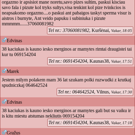
orgazmo ir apsisiot mane noretu,savo pizes sultim, paskui kisciau
savo fala i pizute kol tryks sultys,visa tenkint kol pize tvinkcios is
neapsakomo orgazmo....o paskui ant pabaigos taskyt sperma visur is
aistros i burnyte, Ant veido papuku i subiniuka i pizute
mmmmm......37060081982
Tel nr.: 37060081982
, Kuršėnai,
Vakar, 18:05
Edvinas
38 kaciukas is kauno iesko merginos ar mamytes rimtai draugistei tai
kur tu 069154204
Tel nr.: 0691454204
, Kaunas38,
Vakar, 17:51
Marek
Jestem milym polakem mam 36 lat szukam polki ruzwudki z krutkaj
spudniczkaj 064642524
Tel nr.: 064642524
, Vilnus,
Vakar, 17:30
Edvinas
38 kaciukas is kauno iesko merginos ar mamytes gali but su vaiku ir
is kitu miestu atstumas nekliutis 069154204
Tel nr.: 0691454204
, Kaunas38,
Vakar, 17:18
Gražus