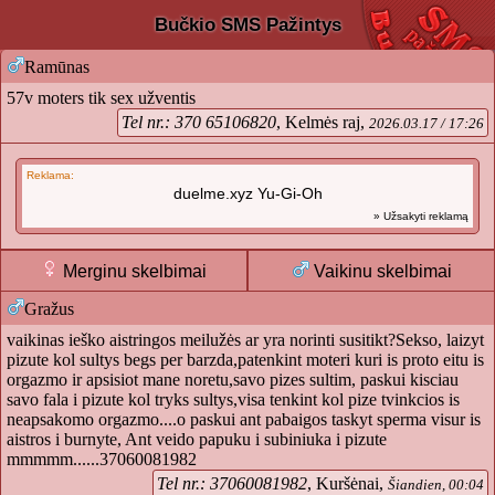
Bučkio SMS Pažintys
Ramūnas
57v moters tik sex užventis
Tel nr.: 370 65106820
, Kelmės raj,
2026.03.17 / 17:26
Reklama:
duelme.xyz Yu-Gi-Oh
» Užsakyti reklamą
Merginu skelbimai
Vaikinu skelbimai
Gražus
vaikinas ieško aistringos meilužės ar yra norinti susitikt?Sekso, laizyt
pizute kol sultys begs per barzda,patenkint moteri kuri is proto eitu is
orgazmo ir apsisiot mane noretu,savo pizes sultim, paskui kisciau
savo fala i pizute kol tryks sultys,visa tenkint kol pize tvinkcios is
neapsakomo orgazmo....o paskui ant pabaigos taskyt sperma visur is
aistros i burnyte, Ant veido papuku i subiniuka i pizute
mmmmm......37060081982
Tel nr.: 37060081982
, Kuršėnai,
Šiandien, 00:04