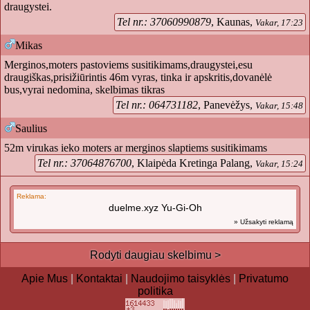
draugystei.
Tel nr.: 37060990879
, Kaunas,
Vakar, 17:23
Mikas
Merginos,moters pastoviems susitikimams,draugystei,esu
draugiškas,prisižiūrintis 46m vyras, tinka ir apskritis,dovanėlė
bus,vyrai nedomina, skelbimas tikras
Tel nr.: 064731182
, Panevėžys,
Vakar, 15:48
Saulius
52m virukas ieko moters ar merginos slaptiems susitikimams
Tel nr.: 37064876700
, Klaipėda Kretinga Palang,
Vakar, 15:24
Reklama:
duelme.xyz Yu-Gi-Oh
» Užsakyti reklamą
Rodyti daugiau skelbimu >
Apie Mus
|
Kontaktai
|
Naudojimo taisyklės
|
Privatumo
politika