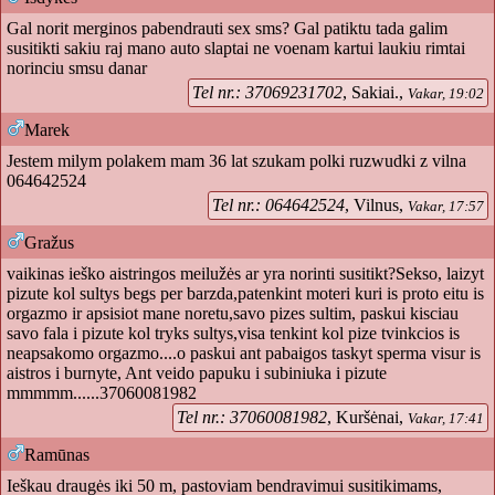
Gal norit merginos pabendrauti sex sms? Gal patiktu tada galim
susitikti sakiu raj mano auto slaptai ne voenam kartui laukiu rimtai
norinciu smsu danar
Tel nr.: 37069231702
, Sakiai.,
Vakar, 19:02
Marek
Jestem milym polakem mam 36 lat szukam polki ruzwudki z vilna
064642524
Tel nr.: 064642524
, Vilnus,
Vakar, 17:57
Gražus
vaikinas ieško aistringos meilužės ar yra norinti susitikt?Sekso, laizyt
pizute kol sultys begs per barzda,patenkint moteri kuri is proto eitu is
orgazmo ir apsisiot mane noretu,savo pizes sultim, paskui kisciau
savo fala i pizute kol tryks sultys,visa tenkint kol pize tvinkcios is
neapsakomo orgazmo....o paskui ant pabaigos taskyt sperma visur is
aistros i burnyte, Ant veido papuku i subiniuka i pizute
mmmmm......37060081982
Tel nr.: 37060081982
, Kuršėnai,
Vakar, 17:41
Ramūnas
Ieškau draugės iki 50 m, pastoviam bendravimui susitikimams,