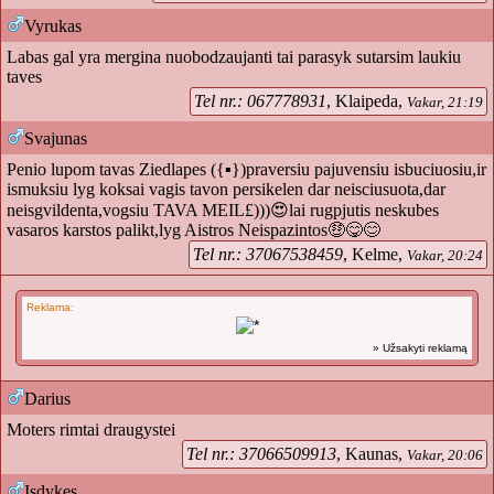
Vyrukas
Labas gal yra mergina nuobodzaujanti tai parasyk sutarsim laukiu
taves
Tel nr.: 067778931
, Klaipeda,
Vakar, 21:19
Svajunas
Penio lupom tavas Ziedlapes ({▪})praversiu pajuvensiu isbuciuosiu,ir
ismuksiu lyg koksai vagis tavon persikelen dar neisciusuota,dar
neisgvildenta,vogsiu TAVA MEIL£)))😍lai rugpjutis neskubes
vasaros karstos palikt,lyg Aistros Neispazintos🤑😋😊
Tel nr.: 37067538459
, Kelme,
Vakar, 20:24
Reklama:
» Užsakyti reklamą
Darius
Moters rimtai draugystei
Tel nr.: 37066509913
, Kaunas,
Vakar, 20:06
Isdykes