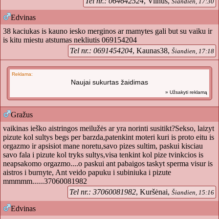
Tel nr.: 064642524
, Vilnus,
Šiandien, 17:30
Edvinas
38 kaciukas is kauno iesko merginos ar mamytes gali but su vaiku ir
is kitu miestu atstumas nekliutis 069154204
Tel nr.: 0691454204
, Kaunas38,
Šiandien, 17:18
Reklama:
Naujai sukurtas žaidimas
» Užsakyti reklamą
Gražus
vaikinas ieško aistringos meilužės ar yra norinti susitikt?Sekso, laizyt
pizute kol sultys begs per barzda,patenkint moteri kuri is proto eitu is
orgazmo ir apsisiot mane noretu,savo pizes sultim, paskui kisciau
savo fala i pizute kol tryks sultys,visa tenkint kol pize tvinkcios is
neapsakomo orgazmo....o paskui ant pabaigos taskyt sperma visur is
aistros i burnyte, Ant veido papuku i subiniuka i pizute
mmmmm......37060081982
Tel nr.: 37060081982
, Kuršėnai,
Šiandien, 15:16
Edvinas