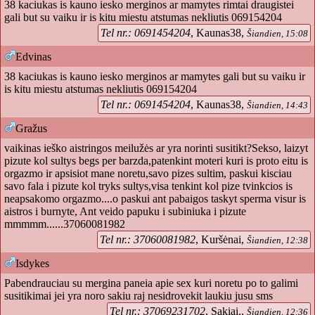
38 kaciukas is kauno iesko merginos ar mamytes rimtai draugistei
gali but su vaiku ir is kitu miestu atstumas nekliutis 069154204
Tel nr.: 0691454204
, Kaunas38,
Šiandien, 15:08
Edvinas
38 kaciukas is kauno iesko merginos ar mamytes gali but su vaiku ir
is kitu miestu atstumas nekliutis 069154204
Tel nr.: 0691454204
, Kaunas38,
Šiandien, 14:43
Gražus
vaikinas ieško aistringos meilužės ar yra norinti susitikt?Sekso, laizyt
pizute kol sultys begs per barzda,patenkint moteri kuri is proto eitu is
orgazmo ir apsisiot mane noretu,savo pizes sultim, paskui kisciau
savo fala i pizute kol tryks sultys,visa tenkint kol pize tvinkcios is
neapsakomo orgazmo....o paskui ant pabaigos taskyt sperma visur is
aistros i burnyte, Ant veido papuku i subiniuka i pizute
mmmmm......37060081982
Tel nr.: 37060081982
, Kuršėnai,
Šiandien, 12:38
Isdykes
Pabendrauciau su mergina paneia apie sex kuri noretu po to galimi
susitikimai jei yra noro sakiu raj nesidrovekit laukiu jusu sms
Tel nr.: 37069231702
, Sakiai.,
Šiandien, 12:36