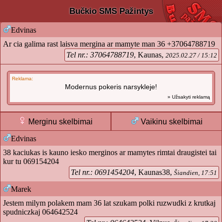
Bučkio SMS Pažintys
Edvinas
Ar cia galima rast laisva mergina ar mamyte man 36 +37064788719
Tel nr.: 37064788719
, Kaunas,
2025.02.27 / 15:12
Reklama:
Modernus pokeris narsykleje!
» Užsakyti reklamą
Merginu skelbimai
Vaikinu skelbimai
Edvinas
38 kaciukas is kauno iesko merginos ar mamytes rimtai draugistei tai
kur tu 069154204
Tel nr.: 0691454204
, Kaunas38,
Šiandien, 17:51
Marek
Jestem milym polakem mam 36 lat szukam polki ruzwudki z krutkaj
spudniczkaj 064642524