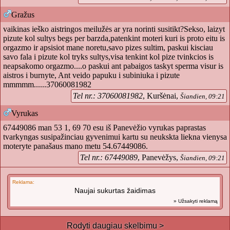
Gražus
vaikinas ieško aistringos meilužės ar yra norinti susitikt?Sekso, laizyt
pizute kol sultys begs per barzda,patenkint moteri kuri is proto eitu is
orgazmo ir apsisiot mane noretu,savo pizes sultim, paskui kisciau
savo fala i pizute kol tryks sultys,visa tenkint kol pize tvinkcios is
neapsakomo orgazmo....o paskui ant pabaigos taskyt sperma visur is
aistros i burnyte, Ant veido papuku i subiniuka i pizute
mmmmm......37060081982
Tel nr.: 37060081982
, Kuršėnai,
Šiandien, 09:21
Vyrukas
67449086 man 53 1, 69 70 esu iš Panevėžio vyrukas paprastas
tvarkyngas susipažinciau gyvenimui kartu su neukskta liekna vienysa
moteryte panašaus mano metu 54.67449086.
Tel nr.: 67449089
, Panevėžys,
Šiandien, 09:21
Reklama:
Naujai sukurtas žaidimas
» Užsakyti reklamą
Rodyti daugiau skelbimu >