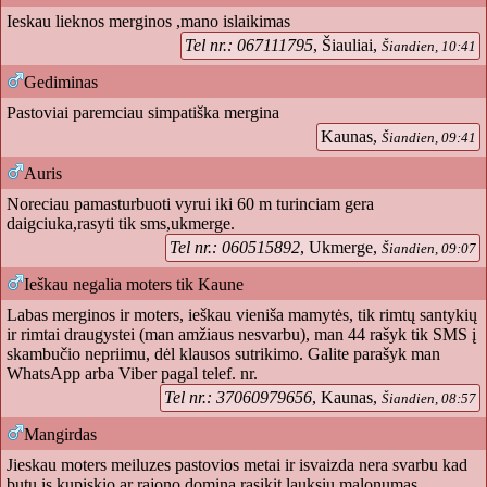
Ieskau lieknos merginos ,mano islaikimas
Tel nr.: 067111795
, Šiauliai,
Šiandien, 10:41
Gediminas
Pastoviai paremciau simpatiška mergina
Kaunas,
Šiandien, 09:41
Auris
Noreciau pamasturbuoti vyrui iki 60 m turinciam gera
daigciuka,rasyti tik sms,ukmerge.
Tel nr.: 060515892
, Ukmerge,
Šiandien, 09:07
Ieškau negalia moters tik Kaune
Labas merginos ir moters, ieškau vieniša mamytės, tik rimtų santykių
ir rimtai draugystei (man amžiaus nesvarbu), man 44 rašyk tik SMS į
skambučio nepriimu, dėl klausos sutrikimo. Galite parašyk man
WhatsApp arba Viber pagal telef. nr.
Tel nr.: 37060979656
, Kaunas,
Šiandien, 08:57
Mangirdas
Jieskau moters meiluzes pastovios metai ir isvaizda nera svarbu kad
butu is kupiskio ar rajono domina rasikit lauksiu malonumas