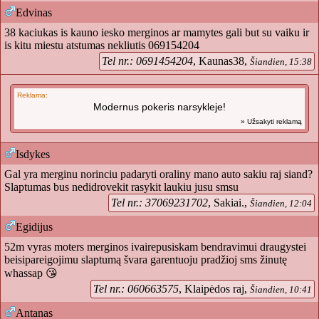
Edvinas
38 kaciukas is kauno iesko merginos ar mamytes gali but su vaiku ir
is kitu miestu atstumas nekliutis 069154204
Tel nr.: 0691454204
, Kaunas38,
Šiandien, 15:38
Reklama:
Modernus pokeris narsykleje!
» Užsakyti reklamą
Isdykes
Gal yra merginu norinciu padaryti oraliny mano auto sakiu raj siand?
Slaptumas bus nedidrovekit rasykit laukiu jusu smsu
Tel nr.: 37069231702
, Sakiai.,
Šiandien, 12:04
Egidijus
52m vyras moters merginos ivairepusiskam bendravimui draugystei
beisipareigojimu slaptumą švara garentuoju pradžioj sms žinutę
whassap 😘
Tel nr.: 060663575
, Klaipėdos raj,
Šiandien, 10:41
Antanas