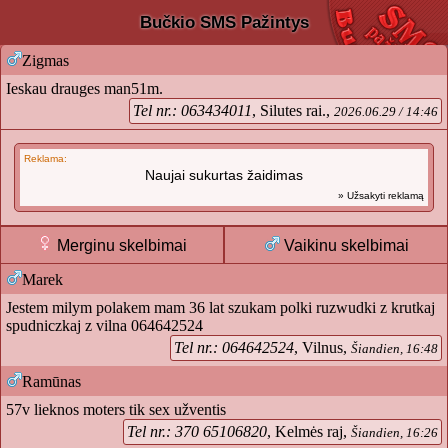
Bučkio SMS Pažintys
Zigmas
Ieskau drauges man51m.
Tel nr.: 063434011
, Silutes rai.,
2026.06.29 / 14:46
Reklama:
Naujai sukurtas žaidimas
» Užsakyti reklamą
Merginu skelbimai
Vaikinu skelbimai
Marek
Jestem milym polakem mam 36 lat szukam polki ruzwudki z krutkaj
spudniczkaj z vilna 064642524
Tel nr.: 064642524
, Vilnus,
Šiandien, 16:48
Ramūnas
57v lieknos moters tik sex užventis
Tel nr.: 370 65106820
, Kelmės raj,
Šiandien, 16:26