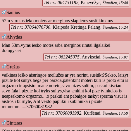
Tel nr.: 064731182
, Panevėžys,
Šiandien, 15:48
Saulius
52m virukas ieko moters ar merginos slaptiems susitikimams
Tel nr.: 37064876700
, Klaipėda Kretinga Palang,
Šiandien, 15:24
Alvydas
Man 53m.vyras iesko motes arba merginos rimtai ilgalaikei
draugystei
Tel nr.: 063245075
, Anyksciai,
Šiandien, 15:07
Gražus
vaikinas ieško aistringos meilužės ar yra norinti susitikt?Sekso, laizyt
pizute kol sultys begs per barzda,patenkint moteri kuri is proto eitu is
orgazmo ir apsisiot mane noretu,savo pizes sultim, paskui kisciau
savo fala i pizute kol tryks sultys,visa tenkint kol pize tvinkcios is
neapsakomo orgazmo....o paskui ant pabaigos taskyt sperma visur is
aistros i burnyte, Ant veido papuku i subiniuka i pizute
mmmmm......37060081982
Tel nr.: 37060081982
, Kuršėnai,
Šiandien, 13:59
Gintaras