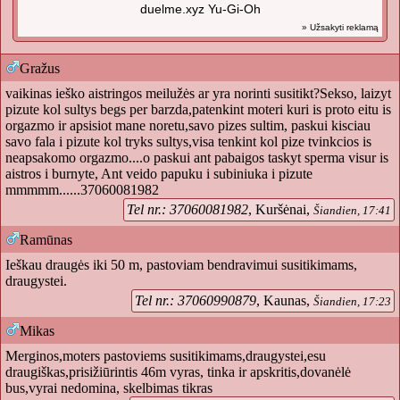
duelme.xyz Yu-Gi-Oh
» Užsakyti reklamą
Gražus
vaikinas ieško aistringos meilužės ar yra norinti susitikt?Sekso, laizyt
pizute kol sultys begs per barzda,patenkint moteri kuri is proto eitu is
orgazmo ir apsisiot mane noretu,savo pizes sultim, paskui kisciau
savo fala i pizute kol tryks sultys,visa tenkint kol pize tvinkcios is
neapsakomo orgazmo....o paskui ant pabaigos taskyt sperma visur is
aistros i burnyte, Ant veido papuku i subiniuka i pizute
mmmmm......37060081982
Tel nr.: 37060081982
, Kuršėnai,
Šiandien, 17:41
Ramūnas
Ieškau draugės iki 50 m, pastoviam bendravimui susitikimams,
draugystei.
Tel nr.: 37060990879
, Kaunas,
Šiandien, 17:23
Mikas
Merginos,moters pastoviems susitikimams,draugystei,esu
draugiškas,prisižiūrintis 46m vyras, tinka ir apskritis,dovanėlė
bus,vyrai nedomina, skelbimas tikras