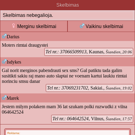
Skelbimas
Skelbimas nebegalioja.
Merginu skelbimai
Vaikinu skelbimai
Darius
Moters rimtai draugystei
Tel nr.: 37066509913
, Kaunas,
Šiandien, 20:06
Isdykes
Gal norit merginos pabendrauti sex sms? Gal patiktu tada galim
susitikti sakiu raj mano auto slaptai ne voenam kartui laukiu rimtai
norinciu smsu danar
Tel nr.: 37069231702
, Sakiai.,
Šiandien, 19:02
Marek
Jestem milym polakem mam 36 lat szukam polki ruzwudki z vilna
064642524
Tel nr.: 064642524
, Vilnus,
Šiandien, 17:57
Reklama: