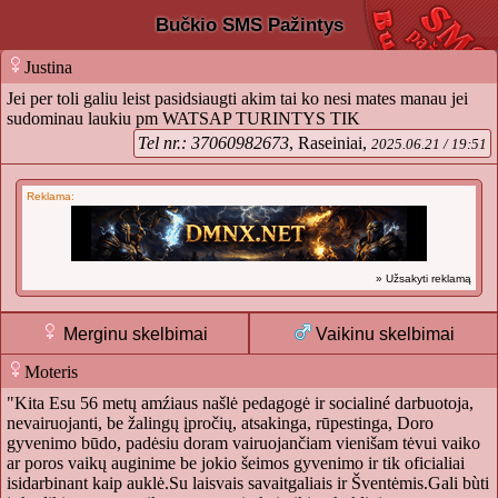
Bučkio SMS Pažintys
Justina
Jei per toli galiu leist pasidsiaugti akim tai ko nesi mates manau jei
sudominau laukiu pm WATSAP TURINTYS TIK
Tel nr.: 37060982673
, Raseiniai,
2025.06.21 / 19:51
Reklama:
» Užsakyti reklamą
Merginu skelbimai
Vaikinu skelbimai
Moteris
"Kita Esu 56 metų amźiaus našlė pedagogė ir socialiné darbuotoja,
nevairuojanti, be žalingų įpročių, atsakinga, rūpestinga, Doro
gyvenimo būdo, padėsiu doram vairuojančiam vienišam tėvui vaiko
ar poros vaikų auginime be jokio šeimos gyvenimo ir tik oficialiai
isidarbinant kaip auklė.Su laisvais savaitgaliais ir Šventėmis.Gali bùti