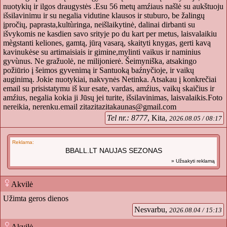
nuotykių ir ilgos draugystės .Esu 56 metų amźiaus našlė su aukštuoju
išsilavinimu ir su negalia vidutine klausos ir stuburo, be žalingų
įpročių, paprasta,kultùringa, neišlaikytinė, dalinai dirbanti su
išvykomis ne kasdien savo srityje po du kart per metus, laisvalaikiu
mègstanti keliones, gamtą, jūrą vasarą, skaityti knygas, gerti kavą
kavinukėse su artimaisiais ir gimine,mylinti vaikus ir naminius
gyvùnus. Ne gražuolė, ne milijonierė. Šeimyniška, atsakingo
požiūrio į šeimos gyvenimą ir Santuoką baźnyčioje, ir vaikų
auginimą. Jokie nuotykiai, nakvynės Netinka. Atsakau į konkrečiai
email su prisistatymu iš kur esate, vardas, amźius, vaikų skaičius ir
amźius, negalia kokia ji Jūsų jei turite, išsilavinimas, laisvalaikis.Foto
nereikia, nerenku.email
zitazitazitakaunas@gmail.com
Tel nr.: 8777
, Kita,
2026.08.05 / 08:17
Reklama:
BBALL.LT NAUJAS SEZONAS
» Užsakyti reklamą
Akvilė
Užimta geros dienos
Nesvarbu,
2026.08.04 / 15:13
Akvilė