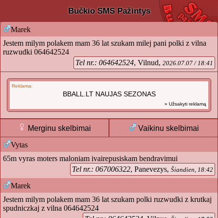
Bučkio SMS Pažintys
Marek
Jestem milym polakem mam 36 lat szukam milej pani polki z vilna
ruzwudki 064642524
Tel nr.: 064642524
, Vilnud,
2026.07.07 / 18:41
Reklama:
BBALL.LT NAUJAS SEZONAS
» Užsakyti reklamą
Merginu skelbimai
Vaikinu skelbimai
Vytas
65m vyras moters maloniam ivairepusiskam bendravimui
Tel nr.: 067006322
, Panevezys,
Šiandien, 18:42
Marek
Jestem milym polakem mam 36 lat szukam polki ruzwudki z krutkaj
spudniczkaj z vilna 064642524