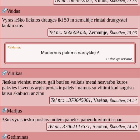
Tel nr.: 064642524
, Vilnus,
Šiandien, 17:55
Vaidas
Vyras ieško lieknos drauges iki 50 m zemaitije rimtai draugystei
laukiu sms
Tel nr.: 060609356
, Zemaitije,
Šiandien, 15:06
Reklama:
Modernus pokeris narsykleje!
» Užsakyti reklamą
Virukas
Jieskau vienisu moteru gali buti su vaikais metai nesvarbu kuros
pakvies i svecus arpis protas ir paleis i namus su viltimi kad sugrisu
lausu skabucu ar zinu
Tel nr.: ±370645061
, Varėna,
Šiandien, 14:54
Marijus
33m.vyras iesko poslios moters paneles pabendravimui ir pan.
Tel nr.: 37062143671
, Siauliai,
Šiandien, 14:40
Gediminas