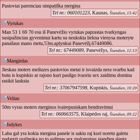
Pastoviai paremciau simpatiška mergina
Tel nr.: 060101223
, Kaunas,
Šiandien, 13:42
Vyrukas
Man 53 1 69 70 esu iš Panevėžio vyrukas paprastas tvarkyngas
susipažinciau gyvenimui kartu su neukskta liekna vienysa moteryte
panašaus mano metu,53m.aplynkui Panevėžį.67449086.
Tel nr.: 67449089
, Panevėžys,
Šiandien, 12:13
Mangirdas
Jieskau moters meiluzes pastovios metai ir isvaizda nera svarbu kad
butu is kupiskio ar rajono kuri pasilgo ivaoriu sex zaidimu domina
rasikit lauksiu
Tel nr.: 37067947598
, Kupiskis,
Šiandien, 10:20
Veliau
50m vyras moters merginos ivairepusiskam bendravimui
Tel nr.: 060663575
, Klaipėdos raj,
Šiandien, 09:22
Isdykes
Laba gal yra kokia mergina panele is sakiu raj kuri noretu galetu
padaryti oralinuka po to galimas sex malonumas siandien slapta