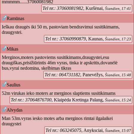
mmmmm......37060081982
Tel nr.: 37060081982
, Kuršėnai,
Šiandien, 17:41
Ramūnas
Ieškau draugės iki 50 m, pastoviam bendravimui susitikimams,
draugystei.
Tel nr.: 37060990879
, Kaunas,
Šiandien, 17:23
Mikas
Merginos,moters pastoviems susitikimams,draugystei,esu
draugiškas,prisižiūrintis 46m vyras, tinka ir apskritis,dovanėlė
bus,vyrai nedomina, skelbimas tikras
Tel nr.: 064731182
, Panevėžys,
Šiandien, 15:48
Saulius
52m virukas ieko moters ar merginos slaptiems susitikimams
Tel nr.: 37064876700
, Klaipėda Kretinga Palang,
Šiandien, 15:24
Alvydas
Man 53m.vyras iesko motes arba merginos rimtai ilgalaikei
draugystei
Tel nr.: 063245075
, Anyksciai,
Šiandien, 15:07