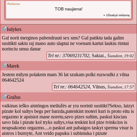
Reklama:
TOB naujiena!
» Užsakyti reklamą
Isdykes
Gal norit merginos pabendrauti sex sms? Gal patiktu tada galim
susitikti sakiu raj mano auto slaptai ne voenam kartui laukiu rimtai
norinciu smsu danar
Tel nr.: 37069231702
, Sakiai.,
Šiandien, 19:02
Marek
Jestem milym polakem mam 36 lat szukam polki ruzwudki z vilna
064642524
Tel nr.: 064642524
, Vilnus,
Šiandien, 17:57
Gražus
vaikinas ieško aistringos meilužės ar yra norinti susitikt?Sekso, laizyt
pizute kol sultys begs per barzda,patenkint moteri kuri is proto eitu is
orgazmo ir apsisiot mane noretu,savo pizes sultim, paskui kisciau
savo fala i pizute kol tryks sultys,visa tenkint kol pize tvinkcios is
neapsakomo orgazmo....o paskui ant pabaigos taskyt sperma visur is
aistros i burnyte, Ant veido papuku i subiniuka i pizute