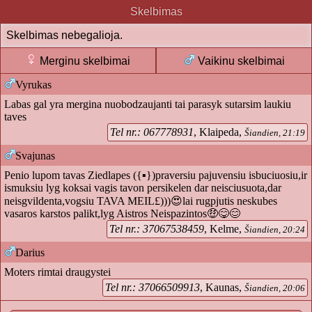
Skelbimas
Skelbimas nebegalioja.
Merginu skelbimai
Vaikinu skelbimai
Vyrukas
Labas gal yra mergina nuobodzaujanti tai parasyk sutarsim laukiu
taves
Tel nr.: 067778931
, Klaipeda,
Šiandien, 21:19
Svajunas
Penio lupom tavas Ziedlapes ({▪})praversiu pajuvensiu isbuciuosiu,ir
ismuksiu lyg koksai vagis tavon persikelen dar neisciusuota,dar
neisgvildenta,vogsiu TAVA MEIL£)))😍lai rugpjutis neskubes
vasaros karstos palikt,lyg Aistros Neispazintos🤑😋😊
Tel nr.: 37067538459
, Kelme,
Šiandien, 20:24
Darius
Moters rimtai draugystei
Tel nr.: 37066509913
, Kaunas,
Šiandien, 20:06