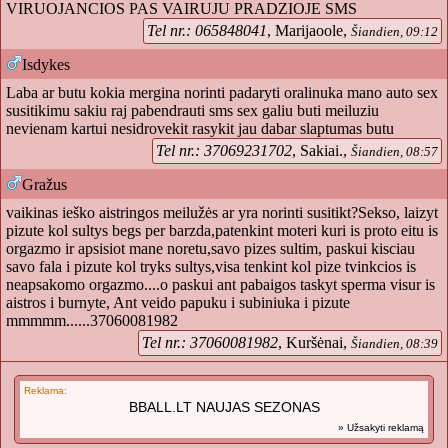
VIRUOJANCIOS PAS VAIRUJU PRADZIOJE SMS
Tel nr.: 065848041
, Marijaoole,
Šiandien, 09:12
Isdykes
Laba ar butu kokia mergina norinti padaryti oralinuka mano auto sex
susitikimu sakiu raj pabendrauti sms sex galiu buti meiluziu
nevienam kartui nesidrovekit rasykit jau dabar slaptumas butu
Tel nr.: 37069231702
, Sakiai.,
Šiandien, 08:57
Gražus
vaikinas ieško aistringos meilužės ar yra norinti susitikt?Sekso, laizyt
pizute kol sultys begs per barzda,patenkint moteri kuri is proto eitu is
orgazmo ir apsisiot mane noretu,savo pizes sultim, paskui kisciau
savo fala i pizute kol tryks sultys,visa tenkint kol pize tvinkcios is
neapsakomo orgazmo....o paskui ant pabaigos taskyt sperma visur is
aistros i burnyte, Ant veido papuku i subiniuka i pizute
mmmmm......37060081982
Tel nr.: 37060081982
, Kuršėnai,
Šiandien, 08:39
Reklama:
BBALL.LT NAUJAS SEZONAS
» Užsakyti reklamą