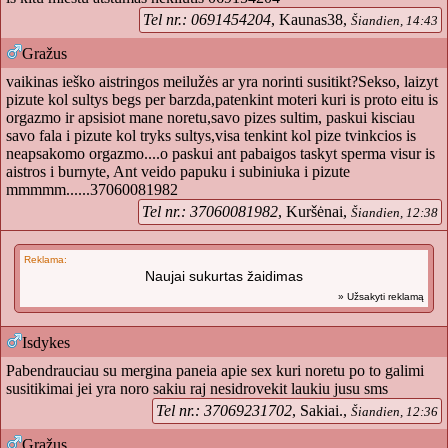
Tel nr.: 0691454204
, Kaunas38,
Šiandien, 14:43
Gražus
vaikinas ieško aistringos meilužės ar yra norinti susitikt?Sekso, laizyt
pizute kol sultys begs per barzda,patenkint moteri kuri is proto eitu is
orgazmo ir apsisiot mane noretu,savo pizes sultim, paskui kisciau
savo fala i pizute kol tryks sultys,visa tenkint kol pize tvinkcios is
neapsakomo orgazmo....o paskui ant pabaigos taskyt sperma visur is
aistros i burnyte, Ant veido papuku i subiniuka i pizute
mmmmm......37060081982
Tel nr.: 37060081982
, Kuršėnai,
Šiandien, 12:38
Reklama:
Naujai sukurtas žaidimas
» Užsakyti reklamą
Isdykes
Pabendrauciau su mergina paneia apie sex kuri noretu po to galimi
susitikimai jei yra noro sakiu raj nesidrovekit laukiu jusu sms
Tel nr.: 37069231702
, Sakiai.,
Šiandien, 12:36
Gražus