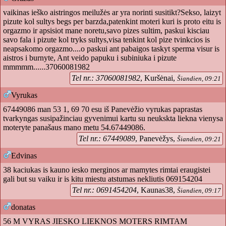
vaikinas ieško aistringos meilužės ar yra norinti susitikt?Sekso, laizyt
pizute kol sultys begs per barzda,patenkint moteri kuri is proto eitu is
orgazmo ir apsisiot mane noretu,savo pizes sultim, paskui kisciau
savo fala i pizute kol tryks sultys,visa tenkint kol pize tvinkcios is
neapsakomo orgazmo....o paskui ant pabaigos taskyt sperma visur is
aistros i burnyte, Ant veido papuku i subiniuka i pizute
mmmmm......37060081982
Tel nr.: 37060081982
, Kuršėnai,
Šiandien, 09:21
Vyrukas
67449086 man 53 1, 69 70 esu iš Panevėžio vyrukas paprastas
tvarkyngas susipažinciau gyvenimui kartu su neukskta liekna vienysa
moteryte panašaus mano metu 54.67449086.
Tel nr.: 67449089
, Panevėžys,
Šiandien, 09:21
Edvinas
38 kaciukas is kauno iesko merginos ar mamytes rimtai eraugistei
gali but su vaiku ir is kitu miestu atstumas nekliutis 069154204
Tel nr.: 0691454204
, Kaunas38,
Šiandien, 09:17
donatas
56 M VYRAS JIESKO LIEKNOS MOTERS RIMTAM