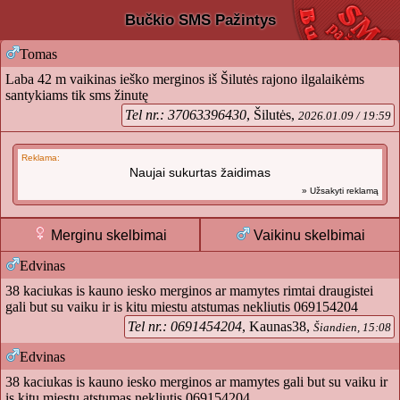
Bučkio SMS Pažintys
Tomas
Laba 42 m vaikinas ieško merginos iš Šilutės rajono ilgalaikėms
santykiams tik sms žinutę
Tel nr.: 37063396430
, Šilutės,
2026.01.09 / 19:59
Reklama:
Naujai sukurtas žaidimas
» Užsakyti reklamą
Merginu skelbimai
Vaikinu skelbimai
Edvinas
38 kaciukas is kauno iesko merginos ar mamytes rimtai draugistei
gali but su vaiku ir is kitu miestu atstumas nekliutis 069154204
Tel nr.: 0691454204
, Kaunas38,
Šiandien, 15:08
Edvinas
38 kaciukas is kauno iesko merginos ar mamytes gali but su vaiku ir
is kitu miestu atstumas nekliutis 069154204