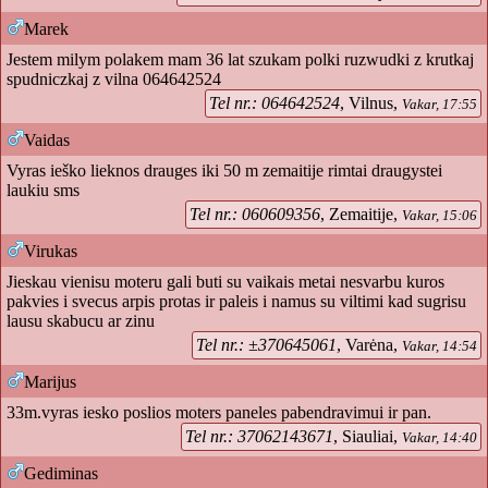
Marek
Jestem milym polakem mam 36 lat szukam polki ruzwudki z krutkaj
spudniczkaj z vilna 064642524
Tel nr.: 064642524
, Vilnus,
Vakar, 17:55
Vaidas
Vyras ieško lieknos drauges iki 50 m zemaitije rimtai draugystei
laukiu sms
Tel nr.: 060609356
, Zemaitije,
Vakar, 15:06
Virukas
Jieskau vienisu moteru gali buti su vaikais metai nesvarbu kuros
pakvies i svecus arpis protas ir paleis i namus su viltimi kad sugrisu
lausu skabucu ar zinu
Tel nr.: ±370645061
, Varėna,
Vakar, 14:54
Marijus
33m.vyras iesko poslios moters paneles pabendravimui ir pan.
Tel nr.: 37062143671
, Siauliai,
Vakar, 14:40
Gediminas