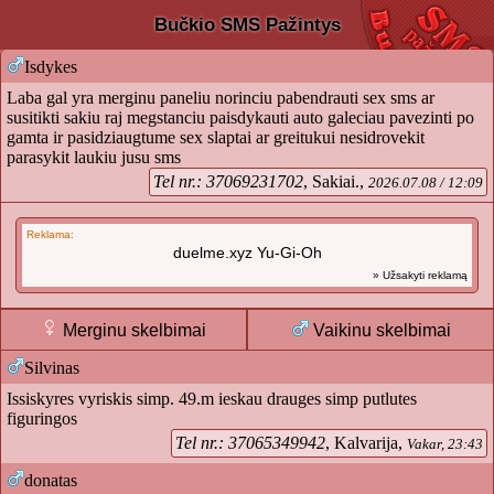
Bučkio SMS Pažintys
Isdykes
Laba gal yra merginu paneliu norinciu pabendrauti sex sms ar
susitikti sakiu raj megstanciu paisdykauti auto galeciau pavezinti po
gamta ir pasidziaugtume sex slaptai ar greitukui nesidrovekit
parasykit laukiu jusu sms
Tel nr.: 37069231702
, Sakiai.,
2026.07.08 / 12:09
Reklama:
duelme.xyz Yu-Gi-Oh
» Užsakyti reklamą
Merginu skelbimai
Vaikinu skelbimai
Silvinas
Issiskyres vyriskis simp. 49.m ieskau drauges simp putlutes
figuringos
Tel nr.: 37065349942
, Kalvarija,
Vakar, 23:43
donatas