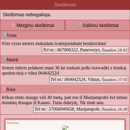
Skelbimas
Skelbimas nebegalioja.
Merginu skelbimai
Vaikinu skelbimai
Vytas
65m vyras moters maloniam ivairepusiskam bendravimui
Tel nr.: 067006322
, Panevezys,
Šiandien, 18:42
Marek
Jestem milym polakem mam 36 lat szukam polki ruzwudki z krutkaj
spudniczkaj z vilna 064642524
Tel nr.: 064642524
, Vilnus,
Šiandien, 17:55
Rasa
Ieškau rimto draugo virš 40 metų, pati esu iš Marijampolės bet labiau
domintų draugas iš Kauno. Turiu dukrytę. Tik rimti sms.
Tel nr.: 37066040658
, Marijampolė,
Šiandien, 16:28
Reklama: