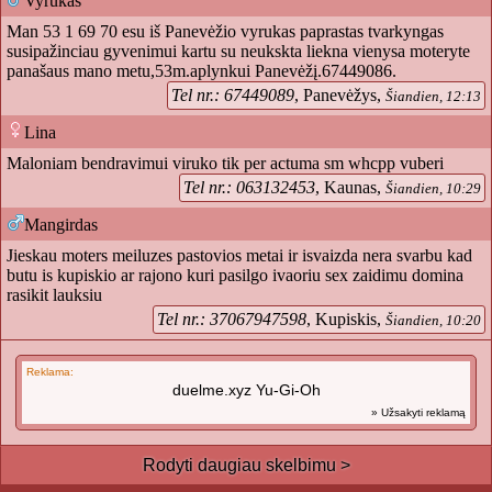
Vyrukas
Man 53 1 69 70 esu iš Panevėžio vyrukas paprastas tvarkyngas
susipažinciau gyvenimui kartu su neukskta liekna vienysa moteryte
panašaus mano metu,53m.aplynkui Panevėžį.67449086.
Tel nr.: 67449089
, Panevėžys,
Šiandien, 12:13
Lina
Maloniam bendravimui viruko tik per actuma sm whcpp vuberi
Tel nr.: 063132453
, Kaunas,
Šiandien, 10:29
Mangirdas
Jieskau moters meiluzes pastovios metai ir isvaizda nera svarbu kad
butu is kupiskio ar rajono kuri pasilgo ivaoriu sex zaidimu domina
rasikit lauksiu
Tel nr.: 37067947598
, Kupiskis,
Šiandien, 10:20
Reklama:
duelme.xyz Yu-Gi-Oh
» Užsakyti reklamą
Rodyti daugiau skelbimu >