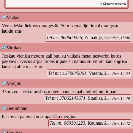
» Užsakyti reklamą
Vaidas
Vyras ieško lieknos drauges iki 50 m zemaitije rimtai draugystei
laukiu sms
Tel nr.: 060609356
, Zemaitije,
Šiandien, 15:06
Virukas
Jieskau vienisu moteru gali buti su vaikais metai nesvarbu kuros
pakvies i svecus arpis protas ir paleis i namus su viltimi kad sugrisu
lausu skabucu ar zinu
Tel nr.: ±370645061
, Varėna,
Šiandien, 14:54
Marijus
33m.vyras iesko poslios moters paneles pabendravimui ir pan.
Tel nr.: 37062143671
, Siauliai,
Šiandien, 14:40
Gediminas
Pastoviai paremciau simpatiška mergina
Tel nr.: 060101223
, Kaunas,
Šiandien, 13:42