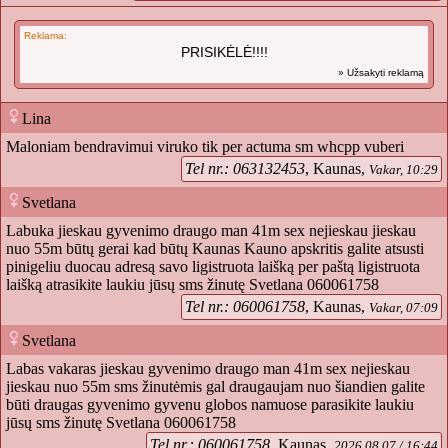
Reklama:
PRISIKĖLĖ!!!!
» Užsakyti reklamą
Lina
Maloniam bendravimui viruko tik per actuma sm whcpp vuberi
Tel nr.: 063132453
, Kaunas,
Vakar, 10:29
Svetlana
Labuka jieskau gyvenimo draugo man 41m sex nejieskau jieskau
nuo 55m būtų gerai kad būtų Kaunas Kauno apskritis galite atsusti
pinigeliu duocau adresą savo ligistruota laišką per paštą ligistruota
laišką atrasikite laukiu jūsų sms žinutę Svetlana 060061758
Tel nr.: 060061758
, Kaunas,
Vakar, 07:09
Svetlana
Labas vakaras jieskau gyvenimo draugo man 41m sex nejieskau
jieskau nuo 55m sms žinutėmis gal draugaujam nuo šiandien galite
būti draugas gyvenimo gyvenu globos namuose parasikite laukiu
jūsų sms žinutę Svetlana 060061758
Tel nr.: 060061758
, Kaunas,
2026.08.07 / 16:44