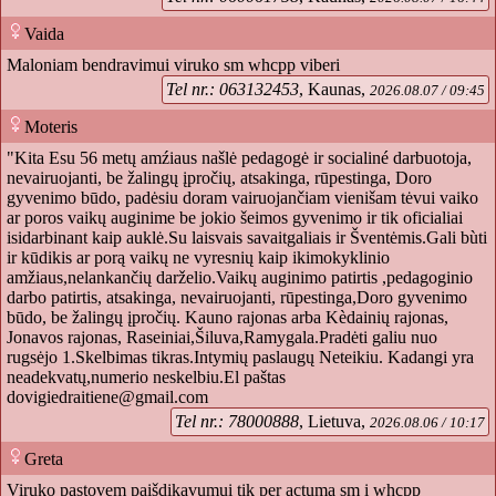
Vaida
Maloniam bendravimui viruko sm whcpp viberi
Tel nr.: 063132453
, Kaunas,
2026.08.07 / 09:45
Moteris
"Kita Esu 56 metų amźiaus našlė pedagogė ir socialiné darbuotoja,
nevairuojanti, be žalingų įpročių, atsakinga, rūpestinga, Doro
gyvenimo būdo, padėsiu doram vairuojančiam vienišam tėvui vaiko
ar poros vaikų auginime be jokio šeimos gyvenimo ir tik oficialiai
isidarbinant kaip auklė.Su laisvais savaitgaliais ir Šventėmis.Gali bùti
ir kūdikis ar porą vaikų ne vyresnių kaip ikimokyklinio
amžiaus,nelankančių darželio.Vaikų auginimo patirtis ,pedagoginio
darbo patirtis, atsakinga, nevairuojanti, rūpestinga,Doro gyvenimo
būdo, be žalingų įpročių. Kauno rajonas arba Kèdainių rajonas,
Jonavos rajonas, Raseiniai,Šiluva,Ramygala.Pradėti galiu nuo
rugsėjo 1.Skelbimas tikras.Intymių paslaugų Neteikiu. Kadangi yra
neadekvatų,numerio neskelbiu.El paštas
dovigiedraitiene@gmail.com
Tel nr.: 78000888
, Lietuva,
2026.08.06 / 10:17
Greta
Viruko pastovem paišdikavumui tik per actuma sm į whcpp