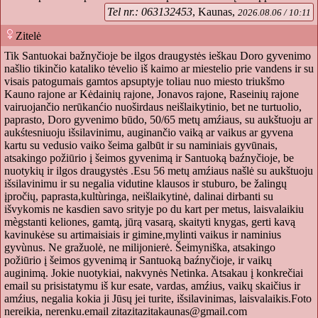
Tel nr.: 063132453
, Kaunas,
2026.08.06 / 10:11
Zitelė
Tik Santuokai bažnyčioje be ilgos draugystės ieškau Doro gyvenimo
našlio tikinčio kataliko tėvelio iš kaimo ar miestelio prie vandens ir su
visais patogumais gamtos apsuptyje toliau nuo miesto triukšmo
Kauno rajone ar Kėdainių rajone, Jonavos rajone, Raseinių rajone
vairuojančio nerūkanćio nuoširdaus neišlaikytinio, bet ne turtuolio,
paprasto, Doro gyvenimo būdo, 50/65 metų amźiaus, su aukštuoju ar
aukśtesniuoju išsilavinimu, auginančio vaiką ar vaikus ar gyvena
kartu su vedusio vaiko šeima galbūt ir su naminiais gyvūnais,
atsakingo požiūrio į šeimos gyvenimą ir Santuoką baźnyčioje, be
nuotykių ir ilgos draugystės .Esu 56 metų amźiaus našlė su aukštuoju
išsilavinimu ir su negalia vidutine klausos ir stuburo, be žalingų
įpročių, paprasta,kultùringa, neišlaikytinė, dalinai dirbanti su
išvykomis ne kasdien savo srityje po du kart per metus, laisvalaikiu
mègstanti keliones, gamtą, jūrą vasarą, skaityti knygas, gerti kavą
kavinukėse su artimaisiais ir gimine,mylinti vaikus ir naminius
gyvùnus. Ne gražuolė, ne milijonierė. Šeimyniška, atsakingo
požiūrio į šeimos gyvenimą ir Santuoką baźnyčioje, ir vaikų
auginimą. Jokie nuotykiai, nakvynės Netinka. Atsakau į konkrečiai
email su prisistatymu iš kur esate, vardas, amźius, vaikų skaičius ir
amźius, negalia kokia ji Jūsų jei turite, išsilavinimas, laisvalaikis.Foto
nereikia, nerenku.email
zitazitazitakaunas@gmail.com