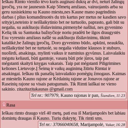
Ieškau Rimto vienišo tėvo kuris auginasi dukrą ar dvi, neturi žalingų
įpročių, yra ne jaunesnis Kaip 50metų amźiaus, vairuojantis arba su
geru susisiekimu su Kauno miestu,nes Kaune mano pagrindinis
darbas ( plius komandiruotės du tris kartus per metus ne kasdien savo
srityje),neteisto ir neišlaikytinio bet ne turtuolio, paprasto, gali būt su
negalia, su aukštuoju išsilavinimu.pirmenybė našliui, nes gyvenimo
Kelią tik su Santuoka bažnyčioje noriu pradèti be ilgos draugystės
Esu vyresnio amźiaus našlė su aukštuoju išsilavinimu, tikinti
katalikė,be žalingų įpročių, Doro gyvenimo būdo, apkūni, neaukšta,
neišlaikytinė bet ne turtuolė, su negalia vidutine klausos ir stuburo,
nuoširdi, atsakinga, mylinti vaikus ir naminius gyvùnus. Laisvalaikiu
mėgstu keliauti, bùti gamtoje, vasarą bùti prie jùros, taip pat
mégstanti skaityti knygas vakarais. Taip pat mégstanti Piligrimines
keliones Lietuvoje.Į Šeimą ir vaikų auginimą žiūriu Rimtai ir
atsakingai. Ieškau tik panašių laisvalaikio pomègių źmogaus. Kaimas
ar miestelis Kauno rajone ar Kėdainių rajone ar Jonavos rajone ar
Raseinių rajone su visais patogumais. Tik Rimti laiškai ne vieno
sakinio. zitazitazitakaunas @gmail.com
Tel nr.: 907979
, Kauno rajonas ir pan,
Šiandien, 11:23
Rasa
Ieškau rimto draugo virš 40 metų, pati esu iš Marijampolės bet labiau
domintų draugas iš Kauno. Turiu dukrytę. Tik rimti sms.
Tel nr.: 37066040658
, Marijampolė,
Vakar, 16:28