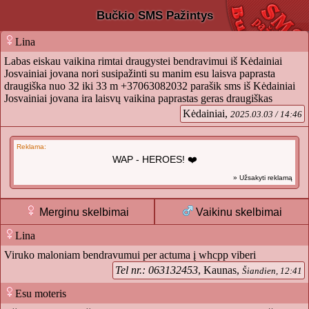
Bučkio SMS Pažintys
Lina
Labas eiskau vaikina rimtai draugystei bendravimui iš Kėdainiai
Josvainiai jovana nori susipažinti su manim esu laisva paprasta
draugiška nuo 32 iki 33 m +37063082032 parašik sms iš Kėdainiai
Josvainiai jovana ira laisvų vaikina paprastas geras draugiškas
Kėdainiai,
2025.03.03 / 14:46
Reklama:
WAP - HEROES! ❤️
» Užsakyti reklamą
Merginu skelbimai
Vaikinu skelbimai
Lina
Viruko maloniam bendravumui per actuma į whcpp viberi
Tel nr.: 063132453
, Kaunas,
Šiandien, 12:41
Esu moteris