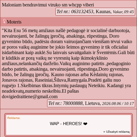
Maloniam bendravimui viruko sm whcpp viberi
Tel nr.: 063132453
, Kaunas,
Vakar, 09:45
Moteris
"Kita Esu 56 metų amźiaus našlė pedagogė ir socialiné darbuotoja,
nevairuojanti, be žalingų įpročių, atsakinga, rūpestinga, Doro
gyvenimo būdo, padėsiu doram vairuojančiam vienišam tėvui vaiko
ar poros vaikų auginime be jokio šeimos gyvenimo ir tik oficialiai
isidarbinant kaip auklė.Su laisvais savaitgaliais ir Šventėmis.Gali bùti
ir kūdikis ar porą vaikų ne vyresnių kaip ikimokyklinio
amžiaus,nelankančių darželio.Vaikų auginimo patirtis ,pedagoginio
darbo patirtis, atsakinga, nevairuojanti, rūpestinga,Doro gyvenimo
būdo, be žalingų įpročių. Kauno rajonas arba Kèdainių rajonas,
Jonavos rajonas, Raseiniai,Šiluva,Ramygala.Pradėti galiu nuo
rugsėjo 1.Skelbimas tikras.Intymių paslaugų Neteikiu. Kadangi yra
neadekvatų,numerio neskelbiu.El paštas
dovigiedraitiene@gmail.com
Tel nr.: 78000888
, Lietuva,
2026.08.06 / 10:17
Reklama:
WAP - HEROES! ❤️
» Užsakyti reklamą