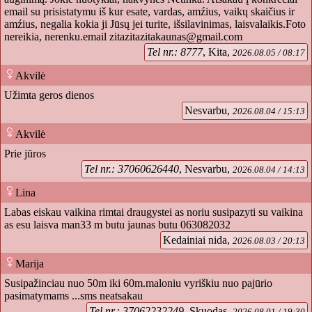
email su prisistatymu iš kur esate, vardas, amźius, vaikų skaičius ir
amźius, negalia kokia ji Jūsų jei turite, išsilavinimas, laisvalaikis.Foto
nereikia, nerenku.email
zitazitazitakaunas@gmail.com
Tel nr.: 8777
, Kita,
2026.08.05 / 08:17
Akvilė
Užimta geros dienos
Nesvarbu,
2026.08.04 / 15:13
Akvilė
Prie jūros
Tel nr.: 37060626440
, Nesvarbu,
2026.08.04 / 14:13
Lina
Labas eiskau vaikina rimtai draugystei as noriu susipazyti su vaikina
as esu laisva man33 m butu jaunas butu 063082032
Kedainiai nida,
2026.08.03 / 20:13
Marija
Susipažinciau nuo 50m iki 60m.maloniu vyriškiu nuo pajūrio
pasimatymams ...sms neatsakau
Tel nr.: 37062232249
, Skuodas,
2026.08.01 / 19:30