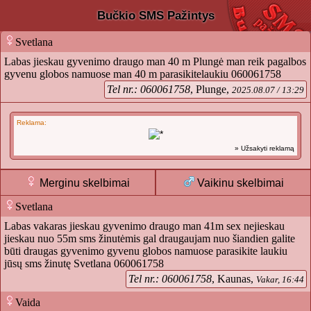
Bučkio SMS Pažintys
Svetlana
Labas jieskau gyvenimo draugo man 40 m Plungė man reik pagalbos
gyvenu globos namuose man 40 m parasikitelaukiu 060061758
Tel nr.: 060061758
, Plunge,
2025.08.07 / 13:29
Reklama:
» Užsakyti reklamą
Merginu skelbimai
Vaikinu skelbimai
Svetlana
Labas vakaras jieskau gyvenimo draugo man 41m sex nejieskau
jieskau nuo 55m sms žinutėmis gal draugaujam nuo šiandien galite
būti draugas gyvenimo gyvenu globos namuose parasikite laukiu
jūsų sms žinutę Svetlana 060061758
Tel nr.: 060061758
, Kaunas,
Vakar, 16:44
Vaida