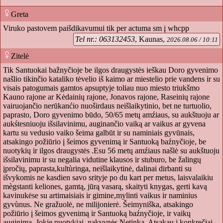
Greta
Viruko pastovem paišdikavumui tik per actuma sm į whcpp
Tel nr.: 063132453
, Kaunas,
2026.08.06 / 10:11
Zitelė
Tik Santuokai bažnyčioje be ilgos draugystės ieškau Doro gyvenimo
našlio tikinčio kataliko tėvelio iš kaimo ar miestelio prie vandens ir su
visais patogumais gamtos apsuptyje toliau nuo miesto triukšmo
Kauno rajone ar Kėdainių rajone, Jonavos rajone, Raseinių rajone
vairuojančio nerūkanćio nuoširdaus neišlaikytinio, bet ne turtuolio,
paprasto, Doro gyvenimo būdo, 50/65 metų amźiaus, su aukštuoju ar
aukśtesniuoju išsilavinimu, auginančio vaiką ar vaikus ar gyvena
kartu su vedusio vaiko šeima galbūt ir su naminiais gyvūnais,
atsakingo požiūrio į šeimos gyvenimą ir Santuoką baźnyčioje, be
nuotykių ir ilgos draugystės .Esu 56 metų amźiaus našlė su aukštuoju
išsilavinimu ir su negalia vidutine klausos ir stuburo, be žalingų
įpročių, paprasta,kultùringa, neišlaikytinė, dalinai dirbanti su
išvykomis ne kasdien savo srityje po du kart per metus, laisvalaikiu
mègstanti keliones, gamtą, jūrą vasarą, skaityti knygas, gerti kavą
kavinukėse su artimaisiais ir gimine,mylinti vaikus ir naminius
gyvùnus. Ne gražuolė, ne milijonierė. Šeimyniška, atsakingo
požiūrio į šeimos gyvenimą ir Santuoką baźnyčioje, ir vaikų
auginimą. Jokie nuotykiai, nakvynės Netinka. Atsakau į konkrečiai