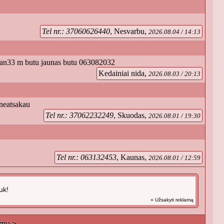
Tel nr.: 37060626440
, Nesvarbu,
2026.08.04 / 14:13
a man33 m butu jaunas butu 063082032
Kedainiai nida,
2026.08.03 / 20:13
neatsakau
Tel nr.: 37062232249
, Skuodas,
2026.08.01 / 19:30
Tel nr.: 063132453
, Kaunas,
2026.08.01 / 12:59
uk!
» Užsakyti reklamą
imu >