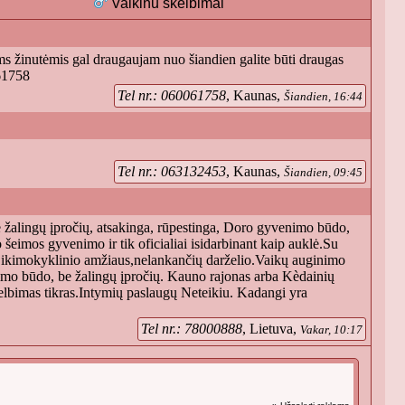
Vaikinu skelbimai
 žinutėmis gal draugaujam nuo šiandien galite būti draugas
61758
Tel nr.: 060061758
, Kaunas,
Šiandien, 16:44
Tel nr.: 063132453
, Kaunas,
Šiandien, 09:45
e žalingų įpročių, atsakinga, rūpestinga, Doro gyvenimo būdo,
eimos gyvenimo ir tik oficialiai isidarbinant kaip auklė.Su
aip ikimokyklinio amžiaus,nelankančių darželio.Vaikų auginimo
enimo būdo, be žalingų įpročių. Kauno rajonas arba Kèdainių
elbimas tikras.Intymių paslaugų Neteikiu. Kadangi yra
Tel nr.: 78000888
, Lietuva,
Vakar, 10:17