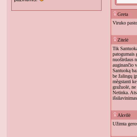
Greta
Viruko past
Zitelė
Tik Santuoka
patogumais g
nuoširdaus n
auginančio v
Santuoką baź
be žalingų įp
mègstanti ke
gražuolė, ne
Netinka. Atsa
išsilavinima
Akvilė
Užimta gero