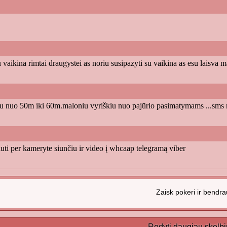
 vaikina rimtai draugystei as noriu susipazyti su vaikina as esu laisv
au nuo 50m iki 60m.maloniu vyriškiu nuo pajūrio pasimatymams ...sms 
uti per kameryte siunčiu ir video į whcaap telegramą viber
Zaisk pokeri ir bendra
Rodyti daugiau skelb