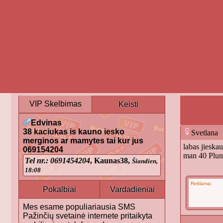
VIP Skelbimas
Keisti
Edvinas
38 kaciukas is kauno iesko
Svetlana
merginos ar mamytes tai kur jus
labas jieska
069154204
man 40 Plung
Tel nr.: 0691454204
, Kaunas38,
Šiandien,
18:08
Reklama:
Pokalbiai
Vardadieniai
Mes esame populiariausia SMS
Pažinčių svetainė internete pritaikyta