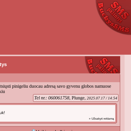
tys
atsiųsti pinigeliu duocau adresą savo gyvenu globos namuose
kiu
Tel nr.: 060061758
, Plunge,
2025.07.17 / 14:54
uk!
» Užsakyti reklamą