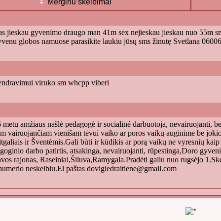
Merginu skelbimai
s jieskau gyvenimo draugo man 41m sex nejieskau jieskau nuo 55m sms
venu globos namuose parasikite laukiu jūsų sms žinutę Svetlana 0600
ndravimui viruko sm whcpp viberi
 metų amźiaus našlė pedagogė ir socialiné darbuotoja, nevairuojanti, b
m vairuojančiam vienišam tėvui vaiko ar poros vaikų auginime be jokio š
aitgaliais ir Šventėmis.Gali bùti ir kūdikis ar porą vaikų ne vyresnių k
dagoginio darbo patirtis, atsakinga, nevairuojanti, rūpestinga,Doro gyv
avos rajonas, Raseiniai,Šiluva,Ramygala.Pradėti galiu nuo rugsėjo 1.Sk
numerio neskelbiu.El paštas
dovigiedraitiene@gmail.com