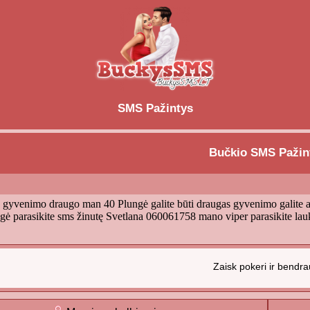
SMS Pažintys
Bučkio SMS Pažin
u gyvenimo draugo man 40 Plungė galite būti draugas gyvenimo galite 
ė parasikite sms žinutę Svetlana 060061758 mano viper parasikite lau
Zaisk pokeri ir bendra