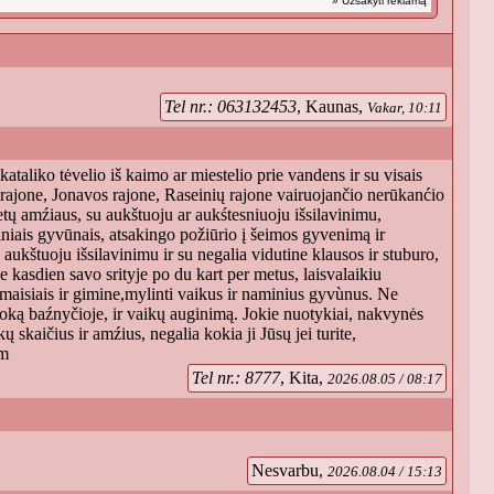
» Užsakyti reklamą
Tel nr.: 063132453
, Kaunas,
Vakar, 10:11
taliko tėvelio iš kaimo ar miestelio prie vandens ir su visais
ajone, Jonavos rajone, Raseinių rajone vairuojančio nerūkanćio
tų amźiaus, su aukštuoju ar aukśtesniuoju išsilavinimu,
niais gyvūnais, atsakingo požiūrio į šeimos gyvenimą ir
ukštuoju išsilavinimu ir su negalia vidutine klausos ir stuburo,
ne kasdien savo srityje po du kart per metus, laisvalaikiu
timaisiais ir gimine,mylinti vaikus ir naminius gyvùnus. Ne
uoką baźnyčioje, ir vaikų auginimą. Jokie nuotykiai, nakvynės
 skaičius ir amźius, negalia kokia ji Jūsų jei turite,
om
Tel nr.: 8777
, Kita,
2026.08.05 / 08:17
Nesvarbu,
2026.08.04 / 15:13