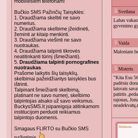
mobiliesiem telefonam!
Svetlana
Bučkio SMS Pažinčių Taisyklės:
1. Draudžiama skelbti ne savo
Labas vakara
numerius.
gyvenimo gy
2. Draudžiama skelbime įžeidinėti,
žeminti ar kitaip menkinti.
3. Draudžiama viešinti ne savo
Vaida
nuotraukas.
4. Draudžiama talpinti tikrovės
Maloniam be
neatitinkanti tūrinį (šmeižianti).
5.
Draudžiama talpinti pornografines
nuotraukas
.
Moteris
Prašome laikytis šių taisyklių,
"Kita Esu 56
skelbimai pažeidžiantys taisykles bus
padėsiu dora
ištrinti.
laisvais sav
Talpinant šmeižianti skelbimą,
patirtis ,pe
platinant ne savo numerį, skelbimo
rajonas, Jon
talpintojas atsako už savo veiksmus.
neadekvatų,
BuckysSMS.lt įsipareigoja atitinkamom
institucijom perduoti reikiamus
talpintojo duomenis.
Reklama:
Smagaus FLIRTO su Bučkio SMS
pažintimis.