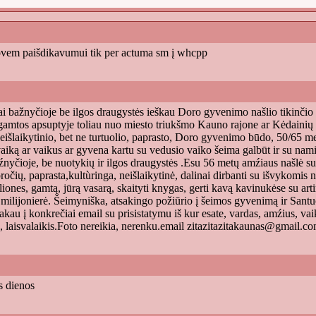
ovem paišdikavumui tik per actuma sm į whcpp
i bažnyčioje be ilgos draugystės ieškau Doro gyvenimo našlio tikinčio ka
amtos apsuptyje toliau nuo miesto triukšmo Kauno rajone ar Kėdainių r
eišlaikytinio, bet ne turtuolio, paprasto, Doro gyvenimo būdo, 50/65 me
aiką ar vaikus ar gyvena kartu su vedusio vaiko šeima galbūt ir su nami
nyčioje, be nuotykių ir ilgos draugystės .Esu 56 metų amźiaus našlė su a
ročių, paprasta,kultùringa, neišlaikytinė, dalinai dirbanti su išvykomis 
liones, gamtą, jūrą vasarą, skaityti knygas, gerti kavą kavinukėse su ar
 milijonierė. Šeimyniška, atsakingo požiūrio į šeimos gyvenimą ir Sant
kau į konkrečiai email su prisistatymu iš kur esate, vardas, amźius, vaikų
s, laisvalaikis.Foto nereikia, nerenku.email
zitazitazitakaunas@gmail.c
s dienos