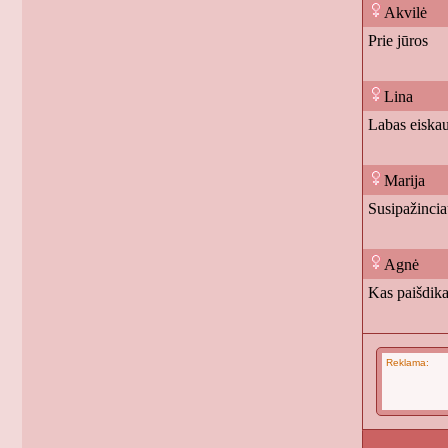
Akvilė
Prie jūros
Lina
Labas eiskau
Marija
Susipažinci
Agnė
Kas paišdika
Reklama: