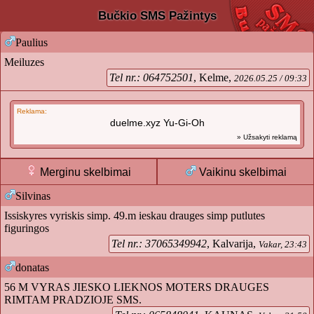
Bučkio SMS Pažintys
Paulius
Meiluzes
Tel nr.: 064752501
, Kelme,
2026.05.25 / 09:33
Reklama:
duelme.xyz Yu-Gi-Oh
» Užsakyti reklamą
Merginu skelbimai
Vaikinu skelbimai
Silvinas
Issiskyres vyriskis simp. 49.m ieskau drauges simp putlutes
figuringos
Tel nr.: 37065349942
, Kalvarija,
Vakar, 23:43
donatas
56 M VYRAS JIESKO LIEKNOS MOTERS DRAUGES
RIMTAM PRADZIOJE SMS.