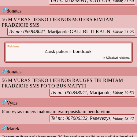
Tel nr.: 065848041
, KAUNAS,
Vakar, 21:50
donatas
56 M VYRAS JIESKO LIEKNOS MOTERS RIMTAM
PRADZIOJE SMS.
Tel nr.: 065848041
, Marijaoole GALI BUTI KAUN,
Vakar, 21:25
Reklama:
Zaisk pokeri ir bendrauk!
» Užsakyti reklamą
donatas
56 M VURAS JIESKO LIEKNOS RAUGES TIK RIMTAM
PRADZIOJE SMS PO TO BUS MATYTI
Tel nr.: 065848041
, Marijaoole,
Vakar, 19:53
Vytas
65m vyras moters maloniam ivairepusiskam bendravimui
Tel nr.: 067006322
, Panevezys,
Vakar, 18:42
Marek