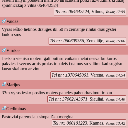
Jestem milym polakem mam 36 lat szukam polki ruzwudki z krutkaj
spudniczkaj z vilna 064642524
Tel nr.: 064642524
, Vilnus,
Vakar, 17:55
Vaidas
Vyras ieško lieknos drauges iki 50 m zemaitije rimtai draugystei
laukiu sms
Tel nr.: 060609356
, Zemaitije,
Vakar, 15:06
Virukas
Jieskau vienisu moteru gali buti su vaikais metai nesvarbu kuros
pakvies i svecus arpis protas ir paleis i namus su viltimi kad sugrisu
lausu skabucu ar zinu
Tel nr.: ±370645061
, Varėna,
Vakar, 14:54
Marijus
33m.vyras iesko poslios moters paneles pabendravimui ir pan.
Tel nr.: 37062143671
, Siauliai,
Vakar, 14:40
Gediminas
Pastoviai paremciau simpatiška mergina
Tel nr.: 060101223
, Kaunas,
Vakar, 13:42