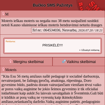
Bučkio SMS Pažintys
M
Moteris ieškau moteris su negalia nuo 38 metu susipažinti susitikti
netoli Kauno silainiuose ieškau moteris bendravimui neturiu drauges
Tel nr.: 064534036
, Nesvarbu,
2026.07.20 / 18:21
Reklama:
PRISIKĖLĖ!!!!
» Užsakyti reklamą
Merginu skelbimai
Vaikinu skelbimai
Moteris
"Kita Esu 56 metų amźiaus našlė pedagogė ir socialiné darbuotoja,
nevairuojanti, be žalingų įpročių, atsakinga, rūpestinga, Doro
gyvenimo būdo, padėsiu doram vairuojančiam vienišam tėvui vaiko
ar poros vaikų auginime be jokio šeimos gyvenimo ir tik oficialiai
isidarbinant kaip auklė.Su laisvais savaitgaliais ir Šventėmis.Gali bùti
ir kūdikis ar porą vaikų ne vyresnių kaip ikimokyklinio
amžiaus,nelankančių darželio.Vaikų auginimo patirtis ,pedagoginio