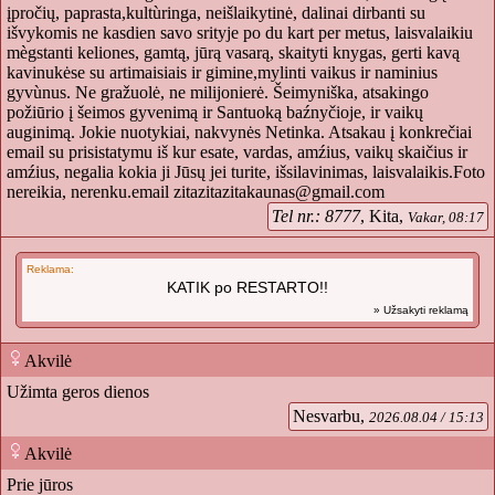
įpročių, paprasta,kultùringa, neišlaikytinė, dalinai dirbanti su
išvykomis ne kasdien savo srityje po du kart per metus, laisvalaikiu
mègstanti keliones, gamtą, jūrą vasarą, skaityti knygas, gerti kavą
kavinukėse su artimaisiais ir gimine,mylinti vaikus ir naminius
gyvùnus. Ne gražuolė, ne milijonierė. Šeimyniška, atsakingo
požiūrio į šeimos gyvenimą ir Santuoką baźnyčioje, ir vaikų
auginimą. Jokie nuotykiai, nakvynės Netinka. Atsakau į konkrečiai
email su prisistatymu iš kur esate, vardas, amźius, vaikų skaičius ir
amźius, negalia kokia ji Jūsų jei turite, išsilavinimas, laisvalaikis.Foto
nereikia, nerenku.email
zitazitazitakaunas@gmail.com
Tel nr.: 8777
, Kita,
Vakar, 08:17
Reklama:
KATIK po RESTARTO!!
» Užsakyti reklamą
Akvilė
Užimta geros dienos
Nesvarbu,
2026.08.04 / 15:13
Akvilė
Prie jūros