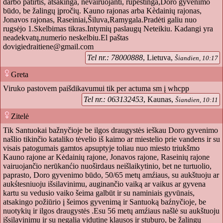
darbo patirtis, atsakinga, nevairuojanti, rūpestinga,Doro gyvenimo
būdo, be žalingų įpročių. Kauno rajonas arba Kèdainių rajonas,
Jonavos rajonas, Raseiniai,Šiluva,Ramygala.Pradėti galiu nuo
rugsėjo 1.Skelbimas tikras.Intymių paslaugų Neteikiu. Kadangi yra
neadekvatų,numerio neskelbiu.El paštas
dovigiedraitiene@gmail.com
Tel nr.: 78000888
, Lietuva,
Šiandien, 10:17
Greta
Viruko pastovem paišdikavumui tik per actuma sm į whcpp
Tel nr.: 063132453
, Kaunas,
Šiandien, 10:11
Zitelė
Tik Santuokai bažnyčioje be ilgos draugystės ieškau Doro gyvenimo
našlio tikinčio kataliko tėvelio iš kaimo ar miestelio prie vandens ir su
visais patogumais gamtos apsuptyje toliau nuo miesto triukšmo
Kauno rajone ar Kėdainių rajone, Jonavos rajone, Raseinių rajone
vairuojančio nerūkanćio nuoširdaus neišlaikytinio, bet ne turtuolio,
paprasto, Doro gyvenimo būdo, 50/65 metų amźiaus, su aukštuoju ar
aukśtesniuoju išsilavinimu, auginančio vaiką ar vaikus ar gyvena
kartu su vedusio vaiko šeima galbūt ir su naminiais gyvūnais,
atsakingo požiūrio į šeimos gyvenimą ir Santuoką baźnyčioje, be
nuotykių ir ilgos draugystės .Esu 56 metų amźiaus našlė su aukštuoju
išsilavinimu ir su negalia vidutine klausos ir stuburo, be žalingų