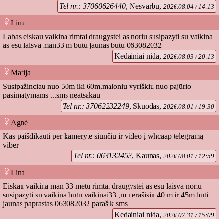
Tel nr.: 37060626440
, Nesvarbu,
2026.08.04 / 14:13
Lina
Labas eiskau vaikina rimtai draugystei as noriu susipazyti su vaikina
as esu laisva man33 m butu jaunas butu 063082032
Kedainiai nida,
2026.08.03 / 20:13
Marija
Susipažinciau nuo 50m iki 60m.maloniu vyriškiu nuo pajūrio
pasimatymams ...sms neatsakau
Tel nr.: 37062232249
, Skuodas,
2026.08.01 / 19:30
Agnė
Kas paišdikauti per kameryte siunčiu ir video į whcaap telegramą
viber
Tel nr.: 063132453
, Kaunas,
2026.08.01 / 12:59
Lina
Eiskau vaikina man 33 metu rimtai draugystei as esu laisva noriu
susipazyti su vaikina butu vaikinai33 ,m nerašisiu 40 m ir 45m buti
jaunas paprastas 063082032 parašik sms
Kedainiai nida,
2026.07.31 / 15:09