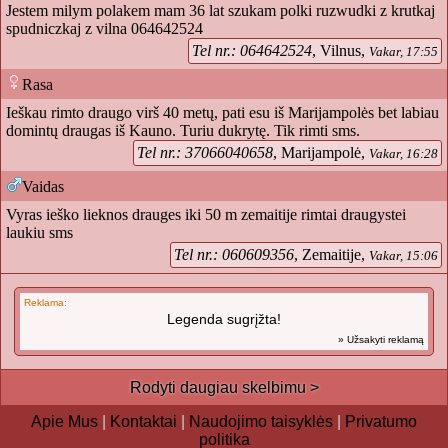
Jestem milym polakem mam 36 lat szukam polki ruzwudki z krutkaj
spudniczkaj z vilna 064642524
Tel nr.: 064642524
, Vilnus,
Vakar, 17:55
Rasa
Ieškau rimto draugo virš 40 metų, pati esu iš Marijampolės bet labiau
domintų draugas iš Kauno. Turiu dukrytę. Tik rimti sms.
Tel nr.: 37066040658
, Marijampolė,
Vakar, 16:28
Vaidas
Vyras ieško lieknos drauges iki 50 m zemaitije rimtai draugystei
laukiu sms
Tel nr.: 060609356
, Zemaitije,
Vakar, 15:06
Reklama:
Legenda sugrįžta!
» Užsakyti reklamą
Rodyti daugiau skelbimu >
Apie Mus
|
Kontaktai
|
Naudojimo taisyklės
|
Privatumo
politika