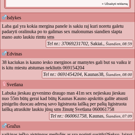
» Užsakyti reklamą
Isdykes
Laba gal yra kokia mergina panele is sakiu raj kuri noretu galetu
padaryti oralinuka po to galimas sex malonumas siandien slapta
mano auto laukiu rimtu sms
Tel nr.: 37069231702
, Sakiai.,
Šiandien, 08:59
Edvinas
38 kaciukas is kauno iesko merginos ar mamytes gali but su vaiku ir
is kitu miestu atstumas nekliutis 069154204
Tel nr.: 0691454204
, Kaunas38,
Šiandien, 08:00
Svetlana
Labuka jieskau gyvenimo draugo man 41m sex nejieskau jieskau
nuo 55m būtų gerai kad būtų Kaunas Kauno apskritis galite atsusti
pinigeliu duocau adresą savo ligistruota laišką per paštą ligistruota
laišką atrasikite laukiu jūsų sms žinutę Svetlana 060061758
Tel nr.: 060061758
, Kaunas,
Šiandien, 07:09
Gražus
vaikinas ieško aistringos meilužės ar yra norinti susitikt?Sekso, laizyt