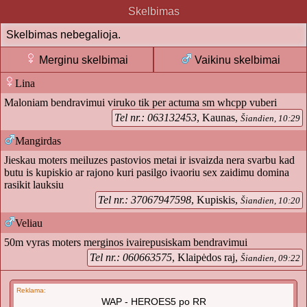
Skelbimas
Skelbimas nebegalioja.
Merginu skelbimai
Vaikinu skelbimai
Lina
Maloniam bendravimui viruko tik per actuma sm whcpp vuberi
Tel nr.: 063132453
, Kaunas,
Šiandien, 10:29
Mangirdas
Jieskau moters meiluzes pastovios metai ir isvaizda nera svarbu kad
butu is kupiskio ar rajono kuri pasilgo ivaoriu sex zaidimu domina
rasikit lauksiu
Tel nr.: 37067947598
, Kupiskis,
Šiandien, 10:20
Veliau
50m vyras moters merginos ivairepusiskam bendravimui
Tel nr.: 060663575
, Klaipėdos raj,
Šiandien, 09:22
Reklama:
WAP - HEROES5 po RR