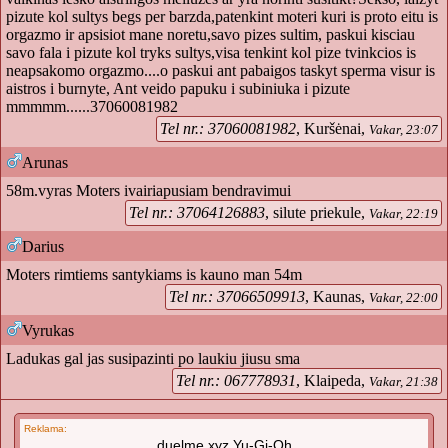
pizute kol sultys begs per barzda,patenkint moteri kuri is proto eitu is
orgazmo ir apsisiot mane noretu,savo pizes sultim, paskui kisciau
savo fala i pizute kol tryks sultys,visa tenkint kol pize tvinkcios is
neapsakomo orgazmo....o paskui ant pabaigos taskyt sperma visur is
aistros i burnyte, Ant veido papuku i subiniuka i pizute
mmmmm......37060081982
Tel nr.: 37060081982
, Kuršėnai,
Vakar, 23:07
Arunas
58m.vyras Moters ivairiapusiam bendravimui
Tel nr.: 37064126883
, silute priekule,
Vakar, 22:19
Darius
Moters rimtiems santykiams is kauno man 54m
Tel nr.: 37066509913
, Kaunas,
Vakar, 22:00
Vyrukas
Ladukas gal jas susipazinti po laukiu jiusu sma
Tel nr.: 067778931
, Klaipeda,
Vakar, 21:38
Reklama:
duelme.xyz Yu-Gi-Oh