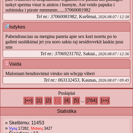
taskyt sperma visur is aistros i burnyte, Ant veido papuku i
subiniuka i pizute mmmmm......37060081982
Tel nr.: 37060081982
, Kuršėnai,
2026.08.07 / 12:38
Isdykes
Pabendrauciau su mergina paneia apie sex kuri noretu po to
galimi susitikimai jei yra noro sakiu raj nesidrovekit laukiu jusu
sms
Tel nr.: 37069231702
, Sakiai.,
2026.08.07 / 12:36
Vaida
Maloniam bendravimui viruko sm whcpp viberi
Tel nr.: 063132453
, Kaunas,
2026.08.07 / 09:45
Puslapiai
[<<]
[1]
[2]
[3]
[4]
[5]
...
[764]
[>>]
Statistika
» Skelbimu: 11453
»
Vyrų:
17282,
Moterų:
3427