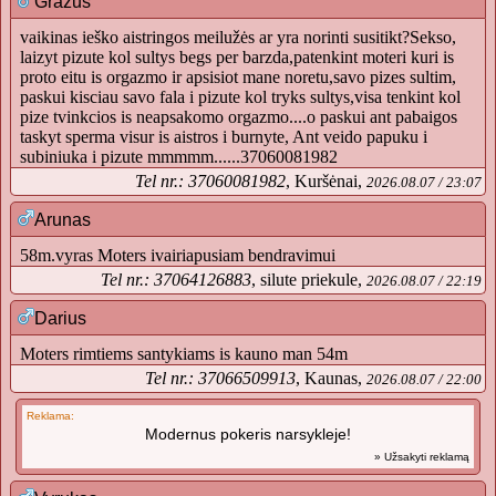
Gražus
vaikinas ieško aistringos meilužės ar yra norinti susitikt?Sekso,
laizyt pizute kol sultys begs per barzda,patenkint moteri kuri is
proto eitu is orgazmo ir apsisiot mane noretu,savo pizes sultim,
paskui kisciau savo fala i pizute kol tryks sultys,visa tenkint kol
pize tvinkcios is neapsakomo orgazmo....o paskui ant pabaigos
taskyt sperma visur is aistros i burnyte, Ant veido papuku i
subiniuka i pizute mmmmm......37060081982
Tel nr.: 37060081982
, Kuršėnai,
2026.08.07 / 23:07
Arunas
58m.vyras Moters ivairiapusiam bendravimui
Tel nr.: 37064126883
, silute priekule,
2026.08.07 / 22:19
Darius
Moters rimtiems santykiams is kauno man 54m
Tel nr.: 37066509913
, Kaunas,
2026.08.07 / 22:00
Reklama:
Modernus pokeris narsykleje!
» Užsakyti reklamą