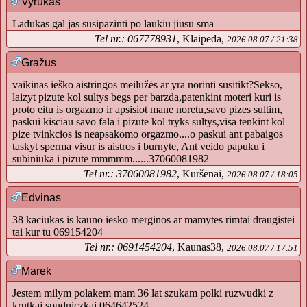
Vyrukas
Ladukas gal jas susipazinti po laukiu jiusu sma
Tel nr.: 067778931
, Klaipeda,
2026.08.07 / 21:38
Gražus
vaikinas ieško aistringos meilužės ar yra norinti susitikt?Sekso,
laizyt pizute kol sultys begs per barzda,patenkint moteri kuri is
proto eitu is orgazmo ir apsisiot mane noretu,savo pizes sultim,
paskui kisciau savo fala i pizute kol tryks sultys,visa tenkint kol
pize tvinkcios is neapsakomo orgazmo....o paskui ant pabaigos
taskyt sperma visur is aistros i burnyte, Ant veido papuku i
subiniuka i pizute mmmmm......37060081982
Tel nr.: 37060081982
, Kuršėnai,
2026.08.07 / 18:05
Edvinas
38 kaciukas is kauno iesko merginos ar mamytes rimtai draugistei
tai kur tu 069154204
Tel nr.: 0691454204
, Kaunas38,
2026.08.07 / 17:51
Marek
Jestem milym polakem mam 36 lat szukam polki ruzwudki z
krutkaj spudniczkaj 064642524