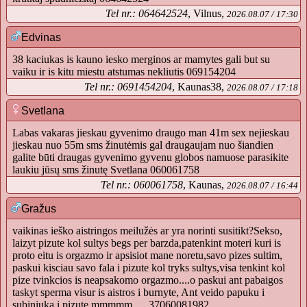
Tel nr.: 064642524
, Vilnus,
2026.08.07 / 17:30
Edvinas
38 kaciukas is kauno iesko merginos ar mamytes gali but su
vaiku ir is kitu miestu atstumas nekliutis 069154204
Tel nr.: 0691454204
, Kaunas38,
2026.08.07 / 17:18
Svetlana
Labas vakaras jieskau gyvenimo draugo man 41m sex nejieskau
jieskau nuo 55m sms žinutėmis gal draugaujam nuo šiandien
galite būti draugas gyvenimo gyvenu globos namuose parasikite
laukiu jūsų sms žinutę Svetlana 060061758
Tel nr.: 060061758
, Kaunas,
2026.08.07 / 16:44
Gražus
vaikinas ieško aistringos meilužės ar yra norinti susitikt?Sekso,
laizyt pizute kol sultys begs per barzda,patenkint moteri kuri is
proto eitu is orgazmo ir apsisiot mane noretu,savo pizes sultim,
paskui kisciau savo fala i pizute kol tryks sultys,visa tenkint kol
pize tvinkcios is neapsakomo orgazmo....o paskui ant pabaigos
taskyt sperma visur is aistros i burnyte, Ant veido papuku i
subiniuka i pizute mmmmm......37060081982