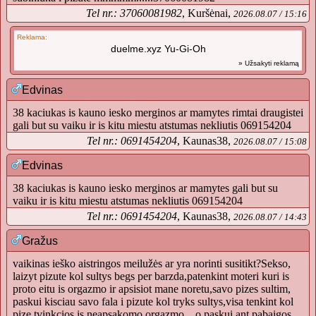
Tel nr.: 37060081982
, Kuršėnai,
2026.08.07 / 15:16
Reklama:
duelme.xyz Yu-Gi-Oh
» Užsakyti reklamą
Edvinas
38 kaciukas is kauno iesko merginos ar mamytes rimtai draugistei
gali but su vaiku ir is kitu miestu atstumas nekliutis 069154204
Tel nr.: 0691454204
, Kaunas38,
2026.08.07 / 15:08
Edvinas
38 kaciukas is kauno iesko merginos ar mamytes gali but su
vaiku ir is kitu miestu atstumas nekliutis 069154204
Tel nr.: 0691454204
, Kaunas38,
2026.08.07 / 14:43
Gražus
vaikinas ieško aistringos meilužės ar yra norinti susitikt?Sekso,
laizyt pizute kol sultys begs per barzda,patenkint moteri kuri is
proto eitu is orgazmo ir apsisiot mane noretu,savo pizes sultim,
paskui kisciau savo fala i pizute kol tryks sultys,visa tenkint kol
pize tvinkcios is neapsakomo orgazmo....o paskui ant pabaigos