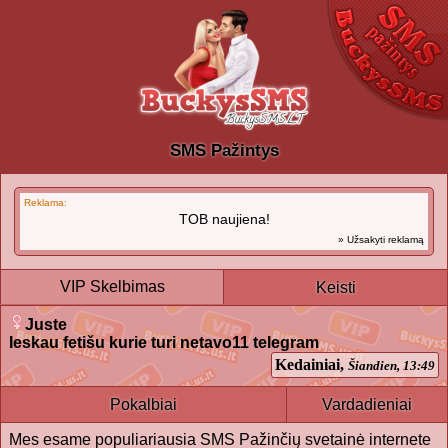
SMS Pažintys
Reklama:
TOB naujiena!
» Užsakyti reklamą
VIP Skelbimas
Keisti
Juste
Ieskau fetišu kurie turi netavo11 telegram
Kedainiai,
Šiandien, 13:49
Pokalbiai
Vardadieniai
Mes esame populiariausia SMS Pažinčių svetainė internete