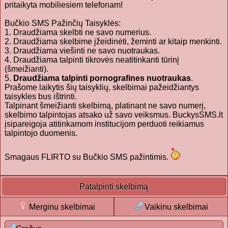
pritaikyta mobiliesiem telefonam!
Bučkio SMS Pažinčių Taisyklės:
1. Draudžiama skelbti ne savo numerius.
2. Draudžiama skelbime įžeidinėti, žeminti ar kitaip menkinti.
3. Draudžiama viešinti ne savo nuotraukas.
4. Draudžiama talpinti tikrovės neatitinkanti tūrinį
(šmeižianti).
5.
Draudžiama talpinti pornografines nuotraukas
.
Prašome laikytis šių taisyklių, skelbimai pažeidžiantys
taisykles bus ištrinti.
Talpinant šmeižianti skelbimą, platinant ne savo numerį,
skelbimo talpintojas atsako už savo veiksmus. BuckysSMS.lt
įsipareigoja atitinkamom institucijom perduoti reikiamus
talpintojo duomenis.
Smagaus FLIRTO su Bučkio SMS pažintimis.
Patalpinti skelbimą
Merginu skelbimai
Vaikinu skelbimai