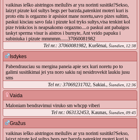
vaikinas ieško aistringos meilužės ar yra norinti susitikt?Sekso,
laizyt pizute kol sultys begs per barzda,patenkint moteri kuri is
proto eitu is orgazmo ir apsisiot mane noretu,savo pizes sultim,
paskui kisciau savo fala i pizute kol tryks sultys,visa tenkint kol
pize tvinkcios is neapsakomo orgazmo....o paskui ant pabaigos
taskyt sperma visur is aistros i burnyte, Ant veido papuku i
subiniuka i pizute mmmmm......37060081982
Tel nr.: 37060081982
, Kuršėnai,
Šiandien, 12:38
Isdykes
Pabendrauciau su mergina paneia apie sex kuri noretu po to
galimi susitikimai jei yra noro sakiu raj nesidrovekit laukiu jusu
sms
Tel nr.: 37069231702
, Sakiai.,
Šiandien, 12:36
Vaida
Maloniam bendravimui viruko sm whcpp viberi
Tel nr.: 063132453
, Kaunas,
Šiandien, 09:45
Gražus
vaikinas ieško aistringos meilužės ar yra norinti susitikt?Sekso,
laizyt pizute kol sultys begs per barzda,patenkint moteri kuri is