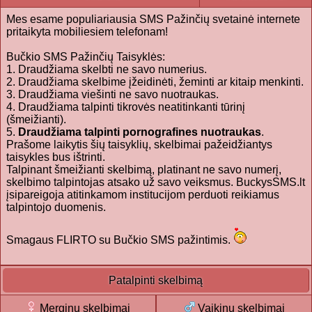
Mes esame populiariausia SMS Pažinčių svetainė internete
pritaikyta mobiliesiem telefonam!
Bučkio SMS Pažinčių Taisyklės:
1. Draudžiama skelbti ne savo numerius.
2. Draudžiama skelbime įžeidinėti, žeminti ar kitaip menkinti.
3. Draudžiama viešinti ne savo nuotraukas.
4. Draudžiama talpinti tikrovės neatitinkanti tūrinį
(šmeižianti).
5.
Draudžiama talpinti pornografines nuotraukas
.
Prašome laikytis šių taisyklių, skelbimai pažeidžiantys
taisykles bus ištrinti.
Talpinant šmeižianti skelbimą, platinant ne savo numerį,
skelbimo talpintojas atsako už savo veiksmus. BuckysSMS.lt
įsipareigoja atitinkamom institucijom perduoti reikiamus
talpintojo duomenis.
Smagaus FLIRTO su Bučkio SMS pažintimis.
Patalpinti skelbimą
Merginu skelbimai
Vaikinu skelbimai