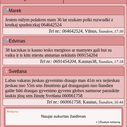
Marek
Jestem milym polakem mam 36 lat szukam polki ruzwudki z
krutkaj spudniczkaj 064642524
Tel nr.: 064642524
, Vilnus,
Šiandien, 17:30
Edvinas
38 kaciukas is kauno iesko merginos ar mamytes gali but su
vaiku ir is kitu miestu atstumas nekliutis 069154204
Tel nr.: 0691454204
, Kaunas38,
Šiandien, 17:18
Svetlana
Labas vakaras jieskau gyvenimo draugo man 41m sex nejieskau
jieskau nuo 55m sms žinutėmis gal draugaujam nuo šiandien
galite būti draugas gyvenimo gyvenu globos namuose parasikite
laukiu jūsų sms žinutę Svetlana 060061758
Tel nr.: 060061758
, Kaunas,
Šiandien, 16:44
Reklama:
Naujai sukurtas žaidimas
» Užsakyti reklamą