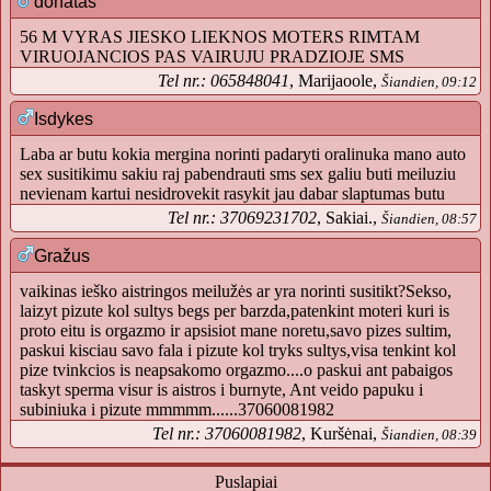
donatas
56 M VYRAS JIESKO LIEKNOS MOTERS RIMTAM
VIRUOJANCIOS PAS VAIRUJU PRADZIOJE SMS
Tel nr.: 065848041
, Marijaoole,
Šiandien, 09:12
Isdykes
Laba ar butu kokia mergina norinti padaryti oralinuka mano auto
sex susitikimu sakiu raj pabendrauti sms sex galiu buti meiluziu
nevienam kartui nesidrovekit rasykit jau dabar slaptumas butu
Tel nr.: 37069231702
, Sakiai.,
Šiandien, 08:57
Gražus
vaikinas ieško aistringos meilužės ar yra norinti susitikt?Sekso,
laizyt pizute kol sultys begs per barzda,patenkint moteri kuri is
proto eitu is orgazmo ir apsisiot mane noretu,savo pizes sultim,
paskui kisciau savo fala i pizute kol tryks sultys,visa tenkint kol
pize tvinkcios is neapsakomo orgazmo....o paskui ant pabaigos
taskyt sperma visur is aistros i burnyte, Ant veido papuku i
subiniuka i pizute mmmmm......37060081982
Tel nr.: 37060081982
, Kuršėnai,
Šiandien, 08:39
Puslapiai