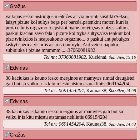
Gražus
vaikinas ieško aistringos meilužės ar yra norinti susitikt?Sekso,
laizyt pizute kol sultys begs per barzda,patenkint moteri kuri is
proto eitu is orgazmo ir apsisiot mane noretu,savo pizes sultim,
paskui kisciau savo fala i pizute kol tryks sultys,visa tenkint kol
pize tvinkcios is neapsakomo orgazmo....o paskui ant pabaigos
taskyt sperma visur is aistros i burnyte, Ant veido papuku i
subiniuka i pizute mmmmm......37060081982
Tel nr.: 37060081982
, Kuršėnai,
Šiandien, 15:16
Edvinas
38 kaciukas is kauno iesko merginos ar mamytes rimtai draugistei
gali but su vaiku ir is kitu miestu atstumas nekliutis 069154204
Tel nr.: 0691454204
, Kaunas38,
Šiandien, 15:08
Edvinas
38 kaciukas is kauno iesko merginos ar mamytes gali but su
vaiku ir is kitu miestu atstumas nekliutis 069154204
Tel nr.: 0691454204
, Kaunas38,
Šiandien, 14:43
Gražus