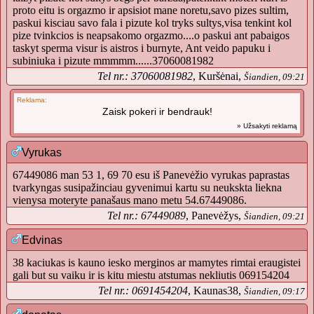
proto eitu is orgazmo ir apsisiot mane noretu,savo pizes sultim,
paskui kisciau savo fala i pizute kol tryks sultys,visa tenkint kol
pize tvinkcios is neapsakomo orgazmo....o paskui ant pabaigos
taskyt sperma visur is aistros i burnyte, Ant veido papuku i
subiniuka i pizute mmmmm......37060081982
Tel nr.: 37060081982
, Kuršėnai,
Šiandien, 09:21
Reklama:
Zaisk pokeri ir bendrauk!
» Užsakyti reklamą
Vyrukas
67449086 man 53 1, 69 70 esu iš Panevėžio vyrukas paprastas
tvarkyngas susipažinciau gyvenimui kartu su neukskta liekna
vienysa moteryte panašaus mano metu 54.67449086.
Tel nr.: 67449089
, Panevėžys,
Šiandien, 09:21
Edvinas
38 kaciukas is kauno iesko merginos ar mamytes rimtai eraugistei
gali but su vaiku ir is kitu miestu atstumas nekliutis 069154204
Tel nr.: 0691454204
, Kaunas38,
Šiandien, 09:17