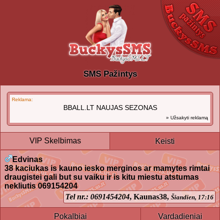
SMS Pažintys
Reklama:
BBALL.LT NAUJAS SEZONAS
» Užsakyti reklamą
VIP Skelbimas
Keisti
Edvinas
38 kaciukas is kauno iesko merginos ar mamytes rimtai
draugistei gali but su vaiku ir is kitu miestu atstumas
nekliutis 069154204
Tel nr.: 0691454204
, Kaunas38,
Šiandien, 17:16
Pokalbiai
Vardadieniai